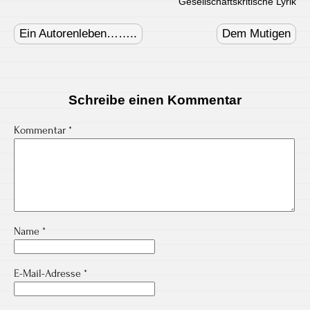
"
Gesellschaftskritische Lyrik
Post
navigation
Ein Autorenleben……..
Dem Mutigen
Schreibe einen Kommentar
Kommentar
*
Name
*
E-Mail-Adresse
*