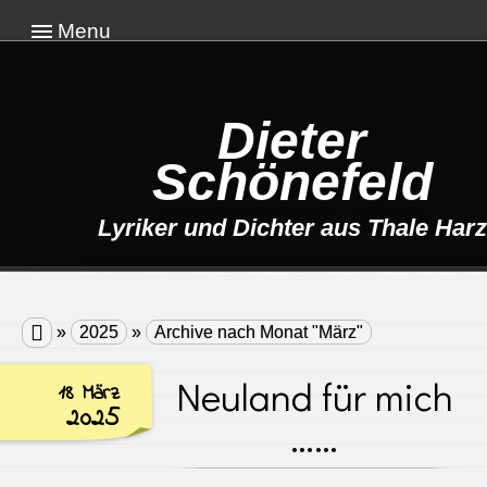
Menu
Dieter
Schönefeld
Lyriker und Dichter aus Thale Harz

»
2025
»
Archive nach Monat "März"
Neuland für mich
18 März
2025
……