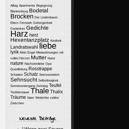
Alltag
Apartments
Begegnung
Bodetal
Blankenburg
Brocken
Der Lindenbaum
Eltern
Fernweh
Geborgenheit
Gedichte
Gedanken
Harz
herz
Hexentanzplatz
Kindheit
liebe
Landratswahl
lyrik
Mein Engel
Mietwohnungen
mit
Mutter
vollen Herzen
Natur
nature
Nächstenliebe
Opa
Rosstrappe
Quedlinburg
Schatz
Schatten
Seerosenteich
Sehnsucht
R
Selbstlosigkeit
Teufel
Sonnenuntergang
Sonntag
Thale
Thalix
Teufelsmauer
Träume
Vater
Wetterfee
zeitlos
Zwischen
Neueste Beiträge