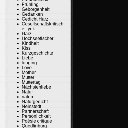
Frühling
Geborgenheit
Gedanken
Gedicht Harz
Gesellschaftskritisch
e Lyrik
Harz
Hochseefischer
Kindheit
Kiss
Kurzgeschichte
Liebe
longing
Love
Mother
Mutter
Muttertag
Nächstenliebe
Natur
nature
Naturgedicht
Neinstedt
Partnerschaft
Persönlichkeit
Poésie critique
Quedlinburg