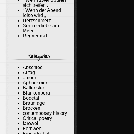
“ Wenn zwei Spuren
sich treffen „
“ Wenn der Abend
leise wird „
Herzschmerz …..
Sommerliebe am
Meer …….
Regnerrisch ……
Kategorien
Abschied
Alltag
amour
Aphorismen
Ballenstedt
Blankenburg
Bodetal
Braunlage
Brocken
contemporary history
Critical poetry
farewell
Fernweh
Freundschaft