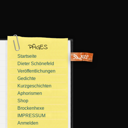
PAGES
Startseite
Dieter Schönefeld
Veröffentlichungen
Gedichte
Kurzgeschichten
Aphorismen
Shop
Brockenhexe
IMPRESSUM
Anmelden