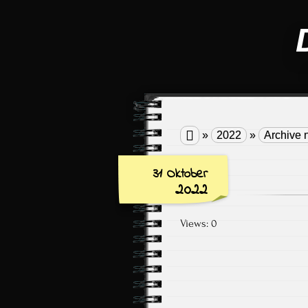

»
2022
»
Archive 
31 Oktober
2022
Views: 0