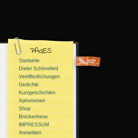
PAGES
Startseite
Dieter Schönefeld
Veröffentlichungen
Gedichte
Kurzgeschichten
Aphorismen
Shop
Brockenhexe
IMPRESSUM
Anmelden