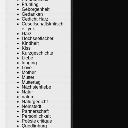
Frühling
Geborgenheit
Gedanken
Gedicht Harz
Gesellschaftskritisch
e Lyrik
Harz
Hochseefischer
Kindheit
Kiss
Kurzgeschichte
Liebe
longing
Love
Mother
Mutter
Muttertag
Nächstenliebe
Natur
nature
Naturgedicht
Neinstedt
Partnerschaft
Persönlichkeit
Poésie critique
Quedlinburg