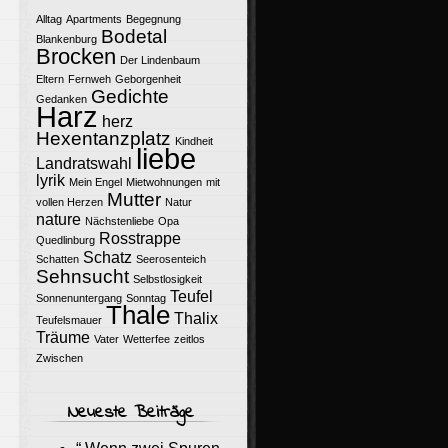
Alltag
Apartments
Begegnung
Bodetal
Blankenburg
Brocken
Der Lindenbaum
Eltern
Fernweh
Geborgenheit
Gedichte
Gedanken
Harz
herz
Hexentanzplatz
Kindheit
liebe
Landratswahl
lyrik
Mein Engel
Mietwohnungen
mit
Mutter
vollen Herzen
Natur
nature
Nächstenliebe
Opa
Rosstrappe
Quedlinburg
Schatz
Schatten
Seerosenteich
Sehnsucht
Selbstlosigkeit
Teufel
Sonnenuntergang
Sonntag
Thale
Thalix
Teufelsmauer
Träume
Vater
Wetterfee
zeitlos
Zwischen
Neueste Beiträge