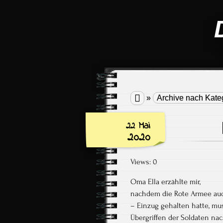

»
Archive nach Kate
22 Mai
2020
Views: 0
Oma Ella erzählte mir,
nachdem die Rote Armee auc
– Einzug gehalten hatte, mu
Übergriffen der Soldaten na