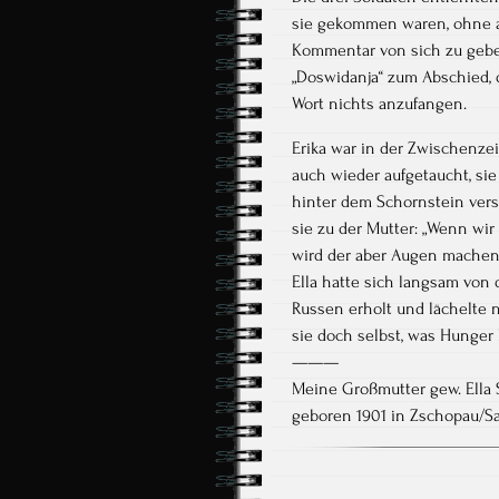
sie gekommen waren, ohne 
Kommentar von sich zu geben
„Doswidanja“ zum Abschied, 
Wort nichts anzufangen.
Erika war in der Zwischenzei
auch wieder aufgetaucht, si
hinter dem Schornstein vers
sie zu der Mutter: „Wenn wir
wird der aber Augen machen,
Ella hatte sich langsam von
Russen erholt und lächelte n
sie doch selbst, was Hunger
———
Meine Großmutter gew. Ella 
geboren 1901 in Zschopau/Sa