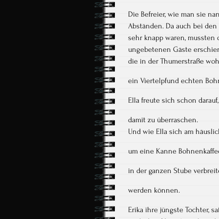
Die Befreier, wie man sie 
Abständen. Da auch bei den 
sehr knapp waren, mussten d
ungebetenen Gäste erschiene
die in der Thumerstraße wo
ein Viertelpfund echten Boh
Ella freute sich schon dara
damit zu überraschen.
Und wie Ella sich am häusli
um eine Kanne Bohnenkaffee
in der ganzen Stube verbreit
werden können.
Erika ihre jüngste Tochter, s