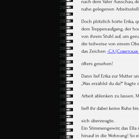
nach dem Vater Ausschau, de
nahe gelegenen Arbeitsstell
Doch plötzlich hörte Erika,
dem Treppenaufgang, der hoc
von ihrem Stuhl auf, um gen
die teilweise von einem Obs
das Zeichen
-CA (Советская
öfters gesehen!
Dann lief Erika zur Mutter u
„Was erzählst du da?“ fragte 
Arbeit ablenken zu lassen. M
ließ ihr dabei keine Ruhe bis
sich überzeugte.
Ein Stimmengewirr, das Ella 
hinauf in die Wohnung! So e