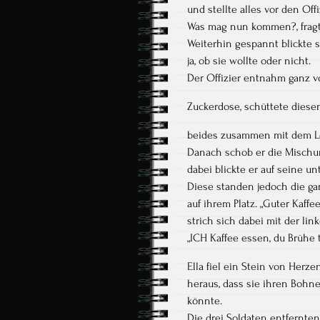
und stellte alles vor den Offi
Was mag nun kommen?, fragte
Weiterhin gespannt blickte 
ja, ob sie wollte oder nicht.
Der Offizier entnahm ganz v
Zuckerdose, schüttete diesen
beides zusammen mit dem Lö
Danach schob er die Mischu
dabei blickte er auf seine u
Diese standen jedoch die ga
auf ihrem Platz. „Guter Kaffee
strich sich dabei mit der li
„ICH Kaffee essen, du Brühe 
Ella fiel ein Stein von Herze
heraus, dass sie ihren Bohne
könnte.
Die drei Soldaten entfernten