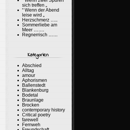
“ Wenn zwei Spuren
sich treffen „
“ Wenn der Abend
leise wird „
Herzschmerz …..
Sommerliebe am
Meer …….
Regnerrisch ……
Kategorien
Abschied
Alltag
amour
Aphorismen
Ballenstedt
Blankenburg
Bodetal
Braunlage
Brocken
contemporary history
Critical poetry
farewell
Fernweh
Freundschaft