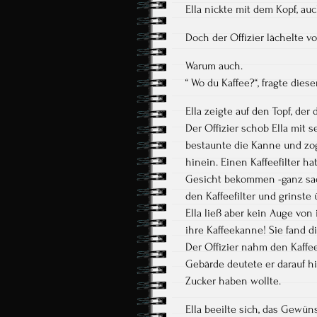
Ella nickte mit dem Kopf, au
Doch der Offizier lächelte v
Warum auch.
“ Wo du Kaffee?“, fragte dieser
Ella zeigte auf den Topf, der 
Der Offizier schob Ella mit s
bestaunte die Kanne und zog
hinein. Einen Kaffeefilter h
Gesicht bekommen -ganz sac
den Kaffeefilter und grinste
Ella ließ aber kein Auge von
ihre Kaffeekanne! Sie fand 
Der Offizier nahm den Kaffee
Gebärde deutete er darauf hi
Zucker haben wollte.
Ella beeilte sich, das Gewün