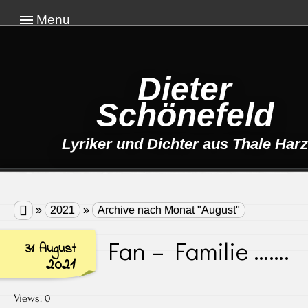
Menu
Dieter
Schönefeld
Lyriker und Dichter aus Thale Harz

»
2021
»
Archive nach Monat "August"
Fan – Familie …….
31 August
2021
Views: 0