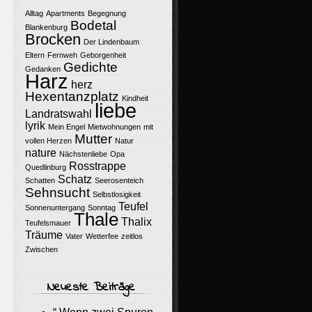
Alltag
Apartments
Begegnung
Bodetal
Blankenburg
Brocken
Der Lindenbaum
Eltern
Fernweh
Geborgenheit
Gedichte
Gedanken
Harz
herz
Hexentanzplatz
Kindheit
liebe
Landratswahl
lyrik
Mein Engel
Mietwohnungen
mit
Mutter
vollen Herzen
Natur
nature
Nächstenliebe
Opa
Rosstrappe
Quedlinburg
Schatz
Schatten
Seerosenteich
Sehnsucht
Selbstlosigkeit
Teufel
Sonnenuntergang
Sonntag
Thale
Thalix
Teufelsmauer
Träume
Vater
Wetterfee
zeitlos
Zwischen
Neueste Beiträge