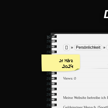

»
Persönlichkeit
»
21 März
2024
Views: 0
Meine Website betreibe ich 
Geldgieriger Mensch. (Sportler