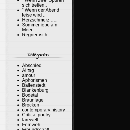
“ Wenn zwei Spuren
sich treffen „
“ Wenn der Abend
leise wird „
Herzschmerz …..
Sommerliebe am
Meer …….
Regnerrisch ……
Kategorien
Abschied
Alltag
amour
Aphorismen
Ballenstedt
Blankenburg
Bodetal
Braunlage
Brocken
contemporary history
Critical poetry
farewell
Fernweh
Freundschaft