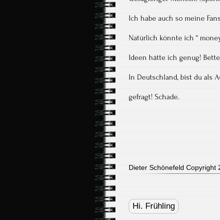
Ich habe auch so meine Fan
Natürlich könnte ich “ mon
Ideen hätte ich genug! Bette
In Deutschland, bist du als A
gefragt! Schade.
Dieter Schönefeld Copyright 2
Post
navigation
Hi. Frühling