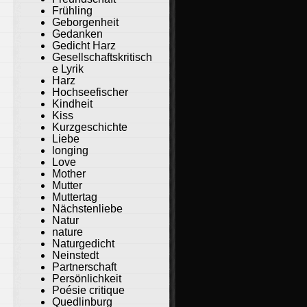
Frühling
Geborgenheit
Gedanken
Gedicht Harz
Gesellschaftskritisch
e Lyrik
Harz
Hochseefischer
Kindheit
Kiss
Kurzgeschichte
Liebe
longing
Love
Mother
Mutter
Muttertag
Nächstenliebe
Natur
nature
Naturgedicht
Neinstedt
Partnerschaft
Persönlichkeit
Poésie critique
Quedlinburg