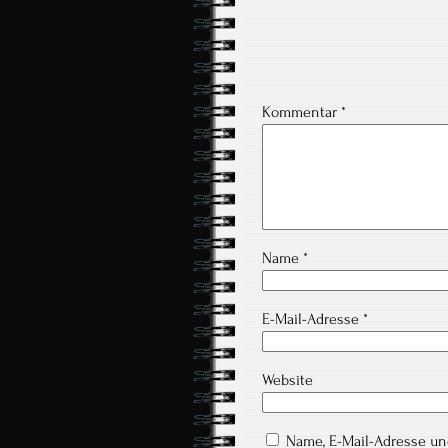
Kommentar
*
Name
*
E-Mail-Adresse
*
Website
Name, E-Mail-Adresse u