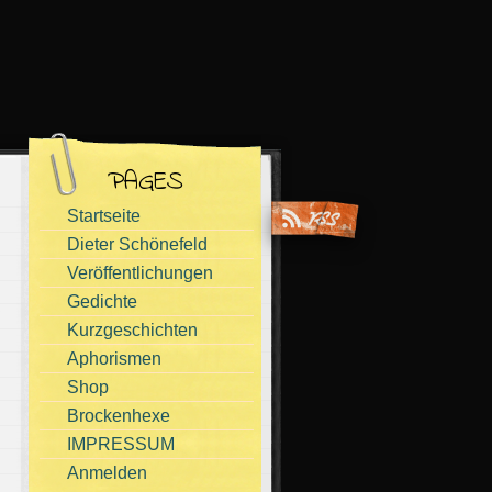
PAGES
Startseite
Dieter Schönefeld
Veröffentlichungen
Gedichte
Kurzgeschichten
Aphorismen
Shop
Brockenhexe
IMPRESSUM
Anmelden