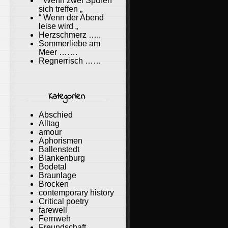
“ Wenn zwei Spuren
sich treffen „
“ Wenn der Abend
leise wird „
Herzschmerz …..
Sommerliebe am
Meer …….
Regnerrisch ……
Kategorien
Abschied
Alltag
amour
Aphorismen
Ballenstedt
Blankenburg
Bodetal
Braunlage
Brocken
contemporary history
Critical poetry
farewell
Fernweh
Freundschaft