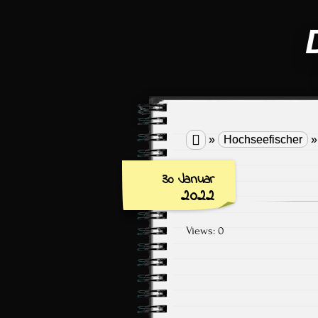

»
Hochseefischer
30 Januar
2022
Views: 0