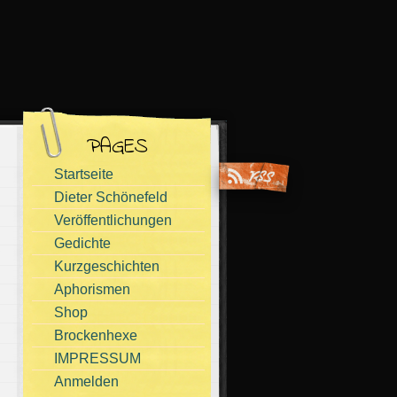
PAGES
Startseite
Dieter Schönefeld
Veröffentlichungen
Gedichte
Kurzgeschichten
Aphorismen
Shop
Brockenhexe
IMPRESSUM
Anmelden