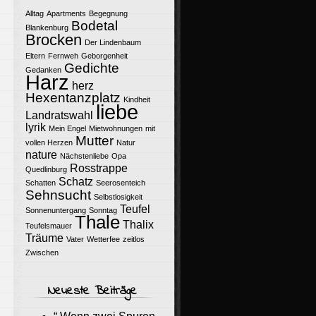
Alltag
Apartments
Begegnung
Bodetal
Blankenburg
Brocken
Der Lindenbaum
Eltern
Fernweh
Geborgenheit
Gedichte
Gedanken
Harz
herz
Hexentanzplatz
Kindheit
liebe
Landratswahl
lyrik
Mein Engel
Mietwohnungen
mit
Mutter
vollen Herzen
Natur
nature
Nächstenliebe
Opa
Rosstrappe
Quedlinburg
Schatz
Schatten
Seerosenteich
Sehnsucht
Selbstlosigkeit
Teufel
Sonnenuntergang
Sonntag
Thale
Thalix
Teufelsmauer
Träume
Vater
Wetterfee
zeitlos
Zwischen
Neueste Beiträge