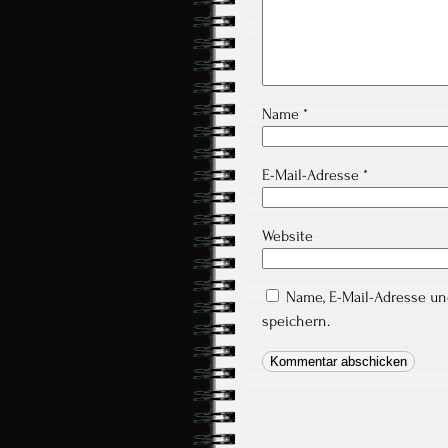
Name
*
E-Mail-Adresse
*
Website
Name, E-Mail-Adresse u
speichern.