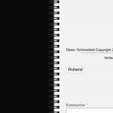
Dieter Schönefeld Copyright 2
Verfa
Post
navigation
Ruhend
Kommentar
*