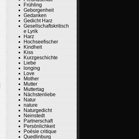
Frühling
Geborgenheit
Gedanken
Gedicht Harz
Gesellschaftskritisch
e Lyrik
Harz
Hochseefischer
Kindheit
Kiss
Kurzgeschichte
Liebe
longing
r
Love
Mother
Mutter
Muttertag
Nächstenliebe
Natur
nature
Naturgedicht
Neinstedt
Partnerschaft
Persönlichkeit
Poésie critique
Quedlinburg