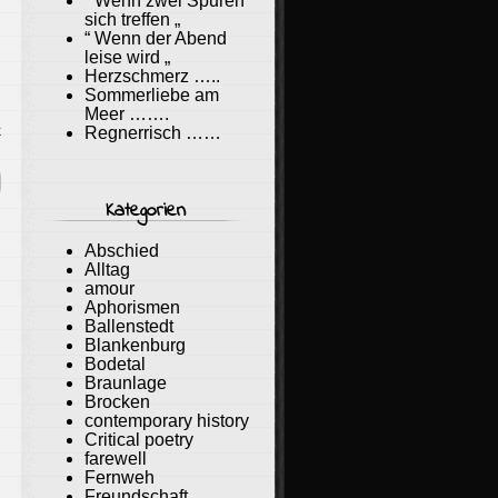
“ Wenn zwei Spuren
sich treffen „
“ Wenn der Abend
leise wird „
Herzschmerz …..
Sommerliebe am
Meer …….
k
Regnerrisch ……
Kategorien
Abschied
Alltag
amour
Aphorismen
Ballenstedt
Blankenburg
Bodetal
Braunlage
Brocken
contemporary history
Critical poetry
farewell
Fernweh
Freundschaft