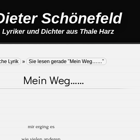
Dieter Schönefeld
Lyriker und Dichter aus Thale Harz
che Lyrik
»
Sie lesen gerade "Mein Weg……"
Mein Weg……
mir erging es
wie vielen anderen