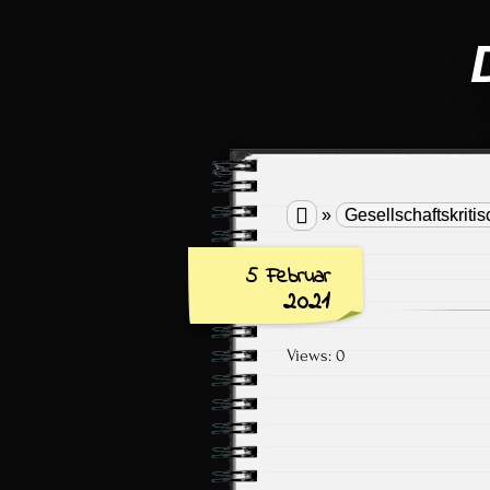

»
Gesellschaftskritis
5 Februar
2021
Views: 0