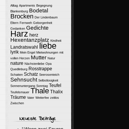
Alltag
Apartments
Begegnung
Bodetal
Blankenburg
Brocken
Der Lindenbaum
Eltern
Fernweh
Geborgenheit
Gedichte
Gedanken
Harz
herz
Hexentanzplatz
Kindheit
liebe
Landratswahl
lyrik
Mein Engel
Mietwohnungen
mit
Mutter
vollen Herzen
Natur
nature
Nächstenliebe
Opa
Rosstrappe
Quedlinburg
Schatz
Schatten
Seerosenteich
Sehnsucht
Selbstlosigkeit
Teufel
Sonnenuntergang
Sonntag
Thale
Thalix
Teufelsmauer
Träume
Vater
Wetterfee
zeitlos
Zwischen
Neueste Beiträge