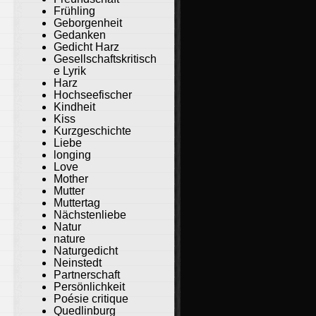
Frühling
Geborgenheit
Gedanken
Gedicht Harz
Gesellschaftskritisch
e Lyrik
Harz
Hochseefischer
Kindheit
Kiss
Kurzgeschichte
Liebe
longing
Love
Mother
Mutter
Muttertag
Nächstenliebe
Natur
nature
Naturgedicht
Neinstedt
Partnerschaft
Persönlichkeit
Poésie critique
Quedlinburg