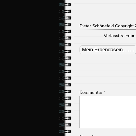
Dieter Schönefeld Copyright 2
Verfasst 5. Febr
Post
navigation
Mein Erdendasein…….
Kommentar
*