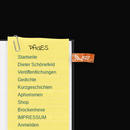
PAGES
Startseite
Dieter Schönefeld
Veröffentlichungen
Gedichte
Kurzgeschichten
Aphorismen
Shop
Brockenhexe
IMPRESSUM
Anmelden