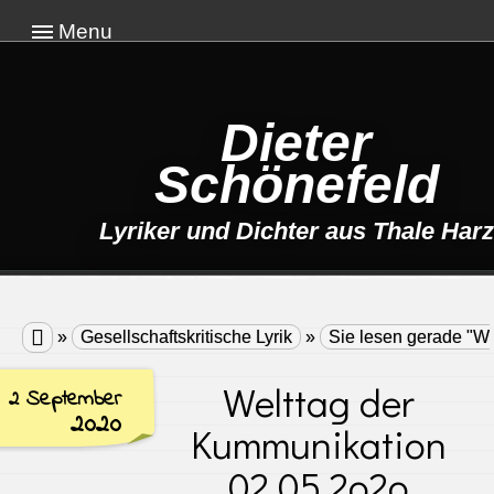
Menu
Dieter
Schönefeld
Lyriker und Dichter aus Thale Harz

»
Gesellschaftskritische Lyrik
»
Sie lesen gerade "W
Welttag der
2 September
2020
Kummunikation
02.05.2o2o