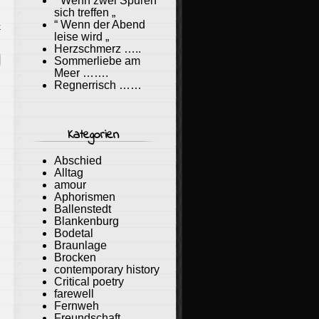
“ Wenn zwei Spuren
sich treffen „
“ Wenn der Abend
k
leise wird „
Herzschmerz …..
Sommerliebe am
Meer …….
Regnerrisch ……
Kategorien
Abschied
Alltag
amour
Aphorismen
Ballenstedt
Blankenburg
Bodetal
Braunlage
Brocken
contemporary history
Critical poetry
farewell
Fernweh
Freundschaft