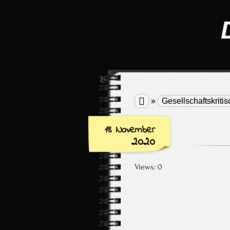

»
Gesellschaftskritis
18 November
2020
Views: 0