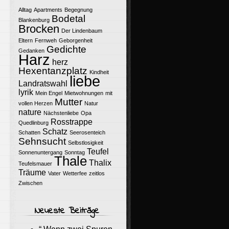
Alltag
Apartments
Begegnung
Bodetal
Blankenburg
Brocken
Der Lindenbaum
Eltern
Fernweh
Geborgenheit
Gedichte
Gedanken
Harz
herz
Hexentanzplatz
Kindheit
liebe
Landratswahl
lyrik
Mein Engel
Mietwohnungen
mit
Mutter
vollen Herzen
Natur
nature
Nächstenliebe
Opa
Rosstrappe
Quedlinburg
Schatz
Schatten
Seerosenteich
Sehnsucht
Selbstlosigkeit
Teufel
Sonnenuntergang
Sonntag
Thale
Thalix
Teufelsmauer
Träume
Vater
Wetterfee
zeitlos
Zwischen
Neueste Beiträge