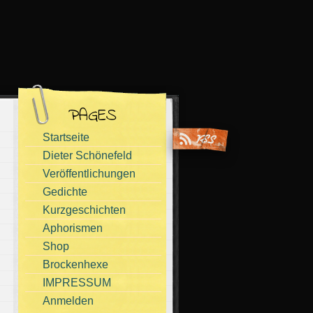
PAGES
Startseite
Dieter Schönefeld
Veröffentlichungen
Gedichte
Kurzgeschichten
Aphorismen
Shop
Brockenhexe
IMPRESSUM
Anmelden