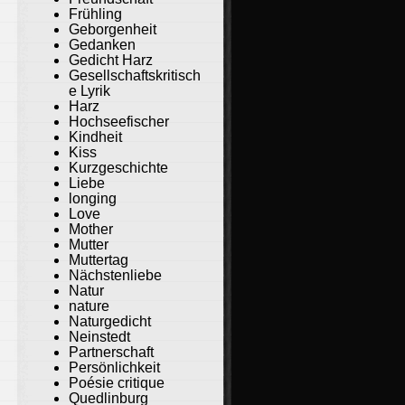
Frühling
Geborgenheit
Gedanken
Gedicht Harz
Gesellschaftskritisch
e Lyrik
Harz
Hochseefischer
Kindheit
Kiss
Kurzgeschichte
Liebe
longing
Love
Mother
Mutter
Muttertag
Nächstenliebe
Natur
nature
Naturgedicht
Neinstedt
Partnerschaft
Persönlichkeit
Poésie critique
Quedlinburg