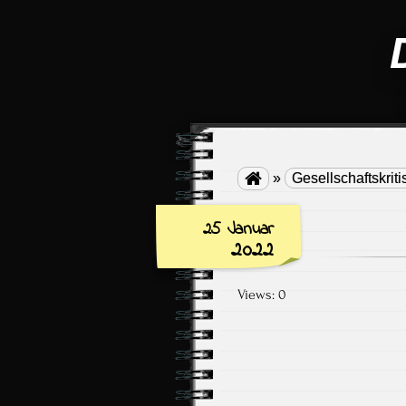

»
Gesellschaftskriti
25 Januar
2022
Views: 0