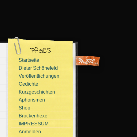
PAGES
Startseite
Dieter Schönefeld
Veröffentlichungen
Gedichte
Kurzgeschichten
Aphorismen
Shop
Brockenhexe
IMPRESSUM
Anmelden