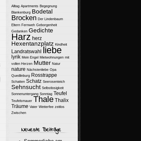
Alltag
Apartments
Begegnung
Bodetal
Blankenburg
Brocken
Der Lindenbaum
Eltern
Fernweh
Geborgenheit
Gedichte
Gedanken
Harz
herz
Hexentanzplatz
Kindheit
liebe
Landratswahl
lyrik
Mein Engel
Mietwohnungen
mit
Mutter
vollen Herzen
Natur
k
nature
Nächstenliebe
Opa
Rosstrappe
Quedlinburg
Schatz
Schatten
Seerosenteich
Sehnsucht
Selbstlosigkeit
Teufel
Sonnenuntergang
Sonntag
Thale
Thalix
Teufelsmauer
Träume
Vater
Wetterfee
zeitlos
Zwischen
Neueste Beiträge