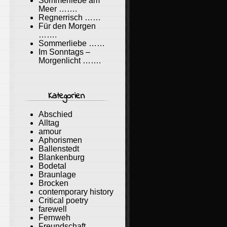
Sommerliebe am
Meer …….
Regnerrisch ……
Für den Morgen
…….
Sommerliebe ……
Im Sonntags –
Morgenlicht …….
Kategorien
Abschied
Alltag
amour
Aphorismen
Ballenstedt
Blankenburg
Bodetal
Braunlage
Brocken
contemporary history
Critical poetry
farewell
Fernweh
Freundschaft