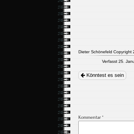
Dieter Schönefeld Copyright 2
Verfasst 25. Jan
Post
navigation
Könntest es sein
Kommentar
*