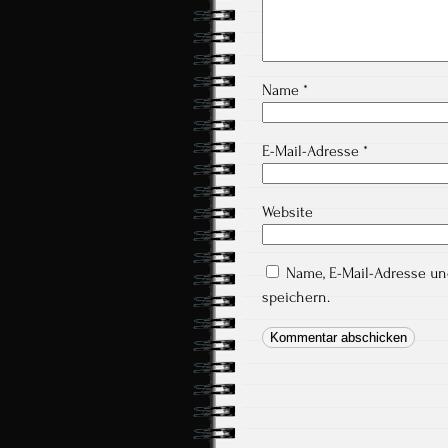
Name
*
E-Mail-Adresse
*
Website
Name, E-Mail-Adresse u
speichern.