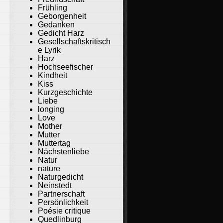
Frühling
Geborgenheit
Gedanken
Gedicht Harz
Gesellschaftskritisch
e Lyrik
Harz
Hochseefischer
Kindheit
Kiss
Kurzgeschichte
Liebe
longing
Love
Mother
Mutter
Muttertag
Nächstenliebe
Natur
nature
Naturgedicht
Neinstedt
Partnerschaft
Persönlichkeit
Poésie critique
Quedlinburg