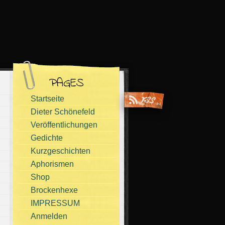
PAGES
Startseite
Dieter Schönefeld
Veröffentlichungen
Gedichte
Kurzgeschichten
Aphorismen
Shop
Brockenhexe
IMPRESSUM
Anmelden