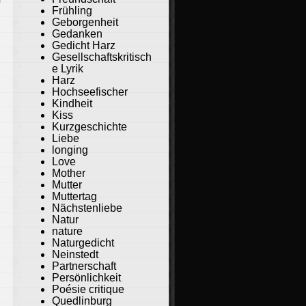
Frühling
Geborgenheit
Gedanken
Gedicht Harz
Gesellschaftskritisch
e Lyrik
Harz
Hochseefischer
Kindheit
Kiss
Kurzgeschichte
Liebe
longing
Love
Mother
Mutter
Muttertag
Nächstenliebe
Natur
nature
Naturgedicht
Neinstedt
Partnerschaft
Persönlichkeit
Poésie critique
Quedlinburg