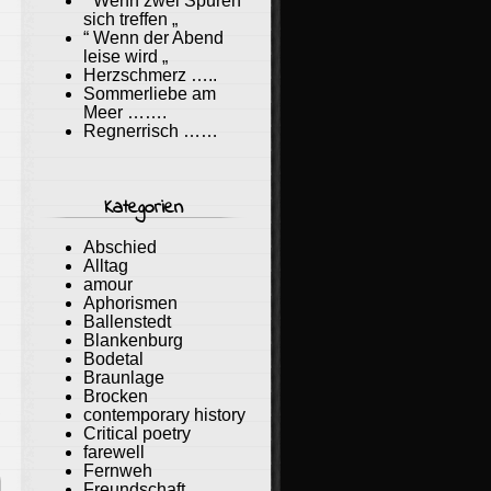
“ Wenn zwei Spuren
sich treffen „
“ Wenn der Abend
leise wird „
Herzschmerz …..
Sommerliebe am
Meer …….
Regnerrisch ……
Kategorien
Abschied
Alltag
amour
Aphorismen
Ballenstedt
Blankenburg
Bodetal
Braunlage
Brocken
contemporary history
Critical poetry
n
farewell
Fernweh
Freundschaft