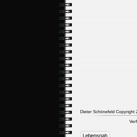
Dieter Schönefeld Copyright 2
Ver
Post
navigation
Lebensnah