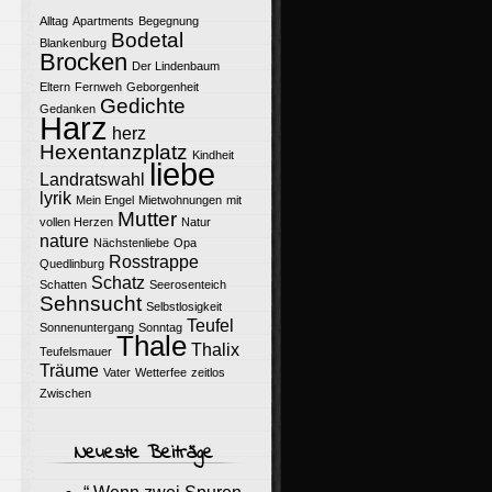
Alltag
Apartments
Begegnung
Bodetal
Blankenburg
Brocken
Der Lindenbaum
Eltern
Fernweh
Geborgenheit
Gedichte
Gedanken
Harz
herz
Hexentanzplatz
Kindheit
liebe
Landratswahl
lyrik
Mein Engel
Mietwohnungen
mit
Mutter
vollen Herzen
Natur
nature
Nächstenliebe
Opa
Rosstrappe
Quedlinburg
Schatz
Schatten
Seerosenteich
Sehnsucht
Selbstlosigkeit
Teufel
Sonnenuntergang
Sonntag
Thale
Thalix
Teufelsmauer
Träume
Vater
Wetterfee
zeitlos
Zwischen
Neueste Beiträge