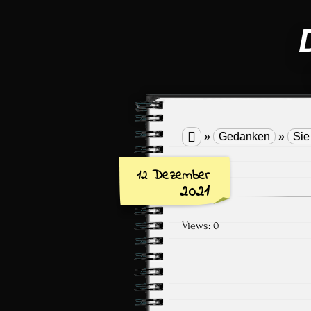

»
Gedanken
»
Sie
12 Dezember
2021
Views: 0