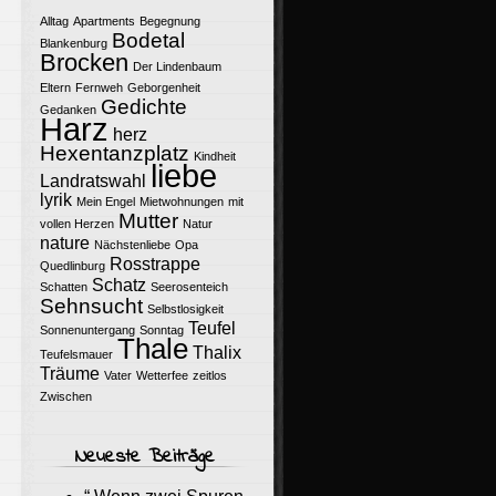
Alltag
Apartments
Begegnung
Bodetal
Blankenburg
Brocken
Der Lindenbaum
Eltern
Fernweh
Geborgenheit
Gedichte
Gedanken
Harz
herz
Hexentanzplatz
Kindheit
liebe
Landratswahl
lyrik
Mein Engel
Mietwohnungen
mit
Mutter
vollen Herzen
Natur
nature
Nächstenliebe
Opa
Rosstrappe
Quedlinburg
Schatz
Schatten
Seerosenteich
Sehnsucht
Selbstlosigkeit
Teufel
Sonnenuntergang
Sonntag
Thale
Thalix
Teufelsmauer
Träume
Vater
Wetterfee
zeitlos
Zwischen
Neueste Beiträge