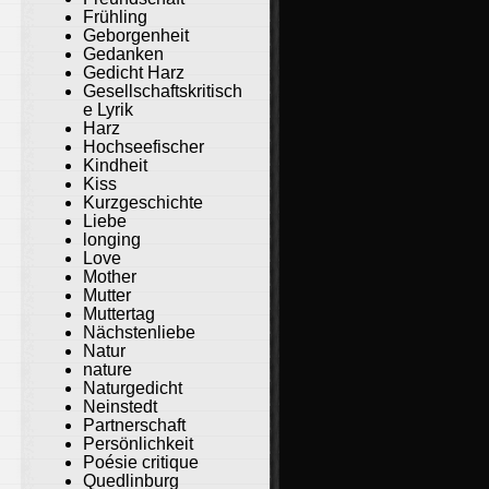
Frühling
Geborgenheit
Gedanken
Gedicht Harz
Gesellschaftskritisch
e Lyrik
Harz
Hochseefischer
Kindheit
Kiss
Kurzgeschichte
Liebe
longing
Love
Mother
Mutter
Muttertag
Nächstenliebe
Natur
nature
Naturgedicht
Neinstedt
Partnerschaft
Persönlichkeit
Poésie critique
Quedlinburg