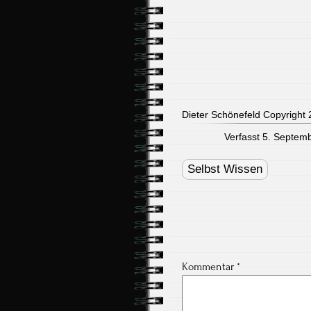
Dieter Schönefeld Copyright 2
Verfasst 5. Septemb
Post
navigation
Selbst Wissen
Kommentar
*