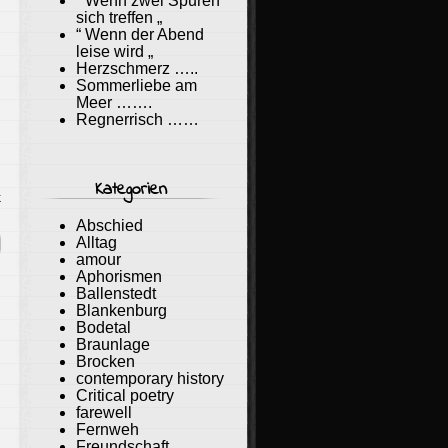
“ Wenn zwei Spuren
sich treffen „
“ Wenn der Abend
leise wird „
Herzschmerz …..
Sommerliebe am
Meer …….
Regnerrisch ……
Kategorien
k
Abschied
Alltag
amour
Aphorismen
Ballenstedt
Blankenburg
Bodetal
Braunlage
Brocken
contemporary history
Critical poetry
farewell
Fernweh
Freundschaft