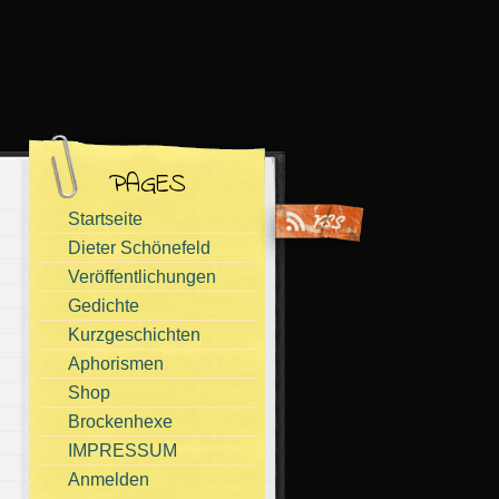
PAGES
Startseite
Dieter Schönefeld
Veröffentlichungen
Gedichte
Kurzgeschichten
Aphorismen
Shop
Brockenhexe
IMPRESSUM
Anmelden