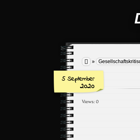

»
Gesellschaftskritis
5 September
2020
Views: 0