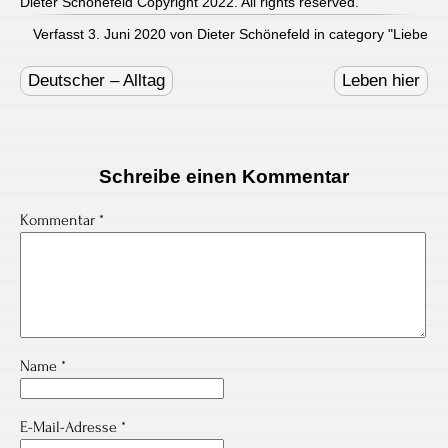
Dieter Schönefeld Copyright 2022. All rights reserved.
Verfasst 3. Juni 2020 von Dieter Schönefeld in category "
Liebe
Post
navigation
Deutscher – Alltag
Leben hier
Schreibe einen Kommentar
Kommentar
*
Name
*
E-Mail-Adresse
*