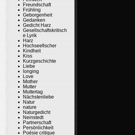
Freundschaft
Frühling
Geborgenheit
Gedanken
Gedicht Harz
Gesellschaftskritisch
e Lyrik
Harz
Hochseefischer
Kindheit
Kiss
Kurzgeschichte
Liebe
longing
Love
Mother
Mutter
Muttertag
Nächstenliebe
Natur
nature
Naturgedicht
Neinstedt
Partnerschaft
Persönlichkeit
Poésie critique