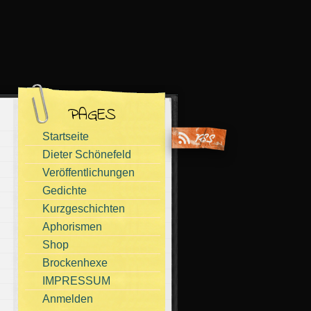
PAGES
Startseite
Dieter Schönefeld
Veröffentlichungen
Gedichte
Kurzgeschichten
Aphorismen
Shop
Brockenhexe
IMPRESSUM
Anmelden