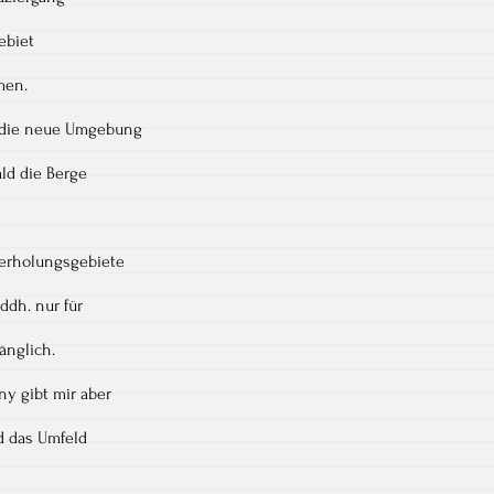
ebiet
men.
ir die neue Umgebung
ald die Berge
herholungsgebiete
ddh. nur für
änglich.
y gibt mir aber
d das Umfeld