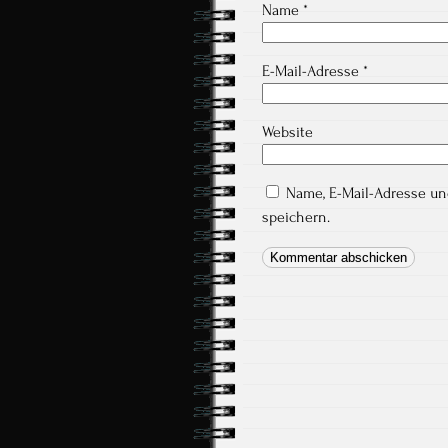
Name
*
E-Mail-Adresse
*
Website
Name, E-Mail-Adresse u
speichern.