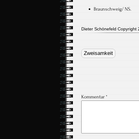
Braunschweig/ NS.
Dieter Schönefeld Copyright 2
Post
navigation
Zweisamkeit
Kommentar
*