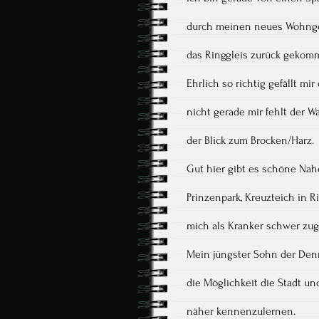
durch meinen neues Wohng
das Ringgleis zurück gekom
Ehrlich so richtig gefällt m
nicht gerade mir fehlt der W
der Blick zum Brocken/Harz.
Gut hier gibt es schöne Na
Prinzenpark, Kreuzteich in Ri
mich als Kranker schwer zug
Mein jüngster Sohn der Denn
die Möglichkeit die Stadt un
näher kennenzulernen.