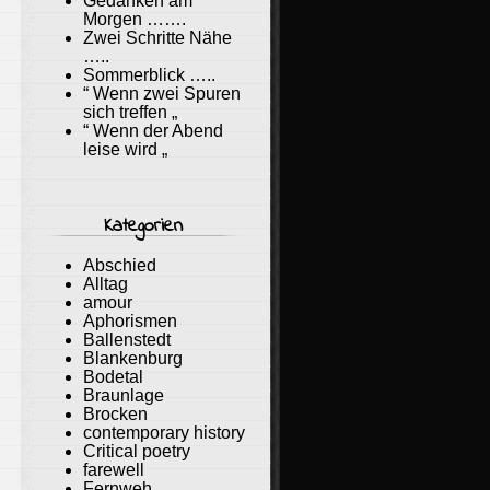
Gedanken am
Morgen …….
Zwei Schritte Nähe
…..
Sommerblick …..
“ Wenn zwei Spuren
sich treffen „
“ Wenn der Abend
leise wird „
Kategorien
Abschied
Alltag
amour
Aphorismen
Ballenstedt
Blankenburg
Bodetal
Braunlage
Brocken
contemporary history
Critical poetry
farewell
Fernweh