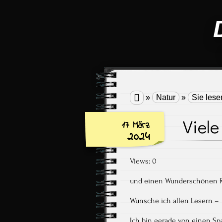

»
Natur
»
Sie lese
Viele
17 März
2024
Views: 0
und einen Wunderschönen 
Wünsche ich allen Lesern –
Ich bin gerade von einen Sp