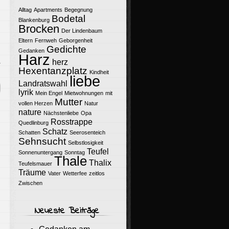
Alltag
Apartments
Begegnung
Bodetal
Blankenburg
Brocken
Der Lindenbaum
Eltern
Fernweh
Geborgenheit
Gedichte
Gedanken
Harz
herz
r
Hexentanzplatz
Kindheit
liebe
Landratswahl
lyrik
Mein Engel
Mietwohnungen
mit
Mutter
vollen Herzen
Natur
nature
Nächstenliebe
Opa
Rosstrappe
Quedlinburg
Schatz
Schatten
Seerosenteich
Sehnsucht
Selbstlosigkeit
Teufel
Sonnenuntergang
Sonntag
Thale
Thalix
Teufelsmauer
Träume
Vater
Wetterfee
zeitlos
Zwischen
Neueste Beiträge