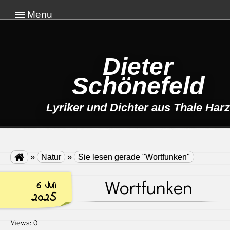
Menu
Dieter
Schönefeld
Lyriker und Dichter aus Thale Harz

»
Natur
»
Sie lesen gerade "Wortfunken"
Wortfunken
6 Juli
2025
Views: 0