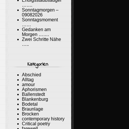
Erfolgsstaubsauger
…….
Sonntagmorgen –
09082026
Sonntagsmoment
……
Gedanken am
Morgen …….
Zwei Schritte Nähe
…..
Kategorien
Abschied
Alltag
amour
Aphorismen
Ballenstedt
Blankenburg
Bodetal
Braunlage
Brocken
contemporary history
Critical poetry
farewell