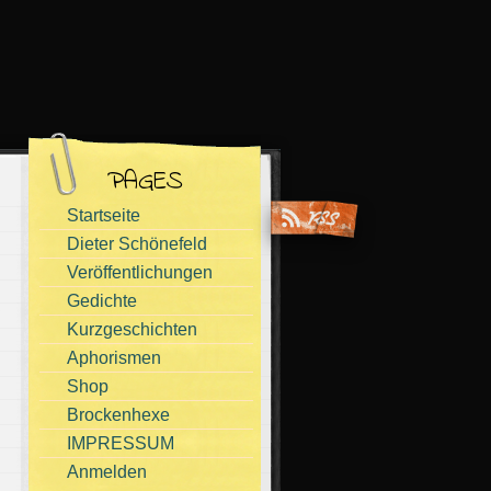
PAGES
Startseite
Dieter Schönefeld
Veröffentlichungen
Gedichte
Kurzgeschichten
Aphorismen
Shop
Brockenhexe
IMPRESSUM
Anmelden