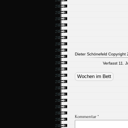
Dieter Schönefeld Copyright 2
Verfasst 11. 
Post
navigation
Wochen im Bett
Kommentar
*