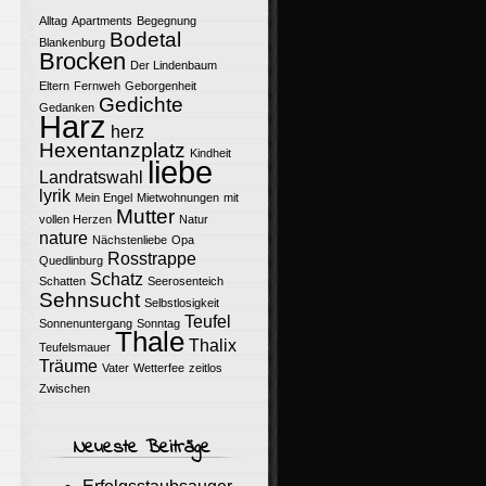
Alltag
Apartments
Begegnung
Bodetal
Blankenburg
Brocken
Der Lindenbaum
Eltern
Fernweh
Geborgenheit
Gedichte
Gedanken
Harz
herz
Hexentanzplatz
Kindheit
liebe
Landratswahl
lyrik
Mein Engel
Mietwohnungen
mit
Mutter
vollen Herzen
Natur
nature
Nächstenliebe
Opa
Rosstrappe
Quedlinburg
Schatz
Schatten
Seerosenteich
Sehnsucht
Selbstlosigkeit
Teufel
Sonnenuntergang
Sonntag
Thale
Thalix
Teufelsmauer
Träume
Vater
Wetterfee
zeitlos
Zwischen
Neueste Beiträge