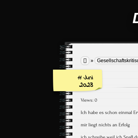

»
Gesellschaftskritis
11 Juni
2023
Views: 0
Ich habe es schon einmal E
mir liegt nichts an Erfolg
ich schreibe weil ich Spaß 