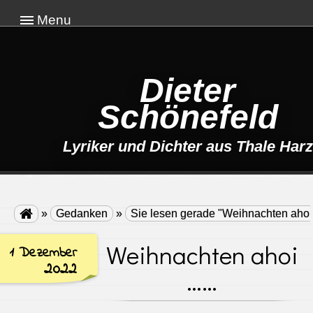
Menu
Dieter
Schönefeld
Lyriker und Dichter aus Thale Harz

»
Gedanken
»
Sie lesen gerade "Weihnachten ah
Weihnachten ahoi
1 Dezember
2022
……