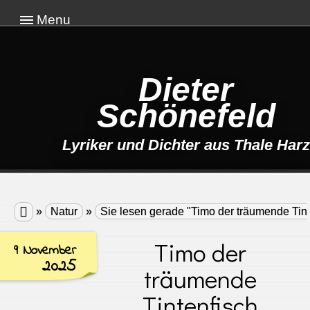
Menu
Dieter
Schönefeld
Lyriker und Dichter aus Thale Harz

»
Natur
»
Sie lesen gerade "Timo der träumende Tint
Timo der
9 November
2025
träumende
Tintenfisch