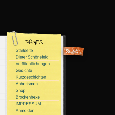
PAGES
Startseite
Dieter Schönefeld
Veröffentlichungen
Gedichte
Kurzgeschichten
Aphorismen
Shop
Brockenhexe
IMPRESSUM
Anmelden