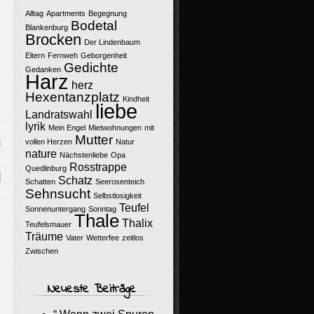
Alltag
Apartments
Begegnung
Bodetal
Blankenburg
Brocken
Der Lindenbaum
Eltern
Fernweh
Geborgenheit
Gedichte
Gedanken
Harz
herz
Hexentanzplatz
Kindheit
liebe
Landratswahl
lyrik
Mein Engel
Mietwohnungen
mit
Mutter
vollen Herzen
Natur
l
nature
Nächstenliebe
Opa
Rosstrappe
Quedlinburg
Schatz
Schatten
Seerosenteich
Sehnsucht
Selbstlosigkeit
Teufel
Sonnenuntergang
Sonntag
Thale
Thalix
Teufelsmauer
Träume
Vater
Wetterfee
zeitlos
Zwischen
Neueste Beiträge