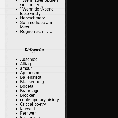
“ Wenn zwei Spuren
sich treffen „
“ Wenn der Abend
leise wird „
Herzschmerz …..
Sommerliebe am
Meer …….
Regnerrisch ……
Kategorien
Abschied
Alltag
amour
Aphorismen
Ballenstedt
Blankenburg
Bodetal
Braunlage
Brocken
contemporary history
Critical poetry
farewell
Fernweh
Freundschaft