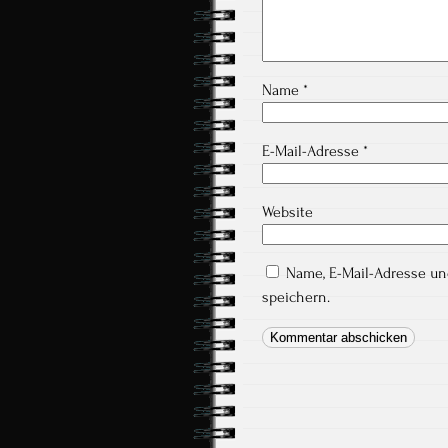
Name
*
E-Mail-Adresse
*
Website
Name, E-Mail-Adresse u
speichern.