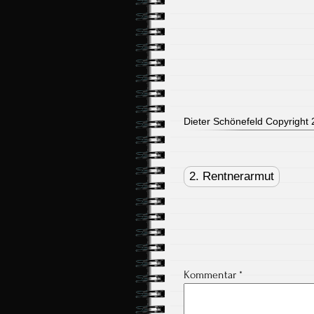
Dieter Schönefeld Copyright 2
Post
navigation
2. Rentnerarmut
Kommentar
*