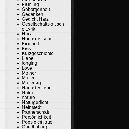
Frühling
Geborgenheit
Gedanken
Gedicht Harz
Gesellschaftskritisch
e Lyrik
Harz
Hochseefischer
Kindheit
Kiss
Kurzgeschichte
Liebe
longing
Love
Mother
Mutter
Muttertag
Nächstenliebe
Natur
nature
Naturgedicht
Neinstedt
Partnerschaft
Persönlichkeit
Poésie critique
Quedlinburg