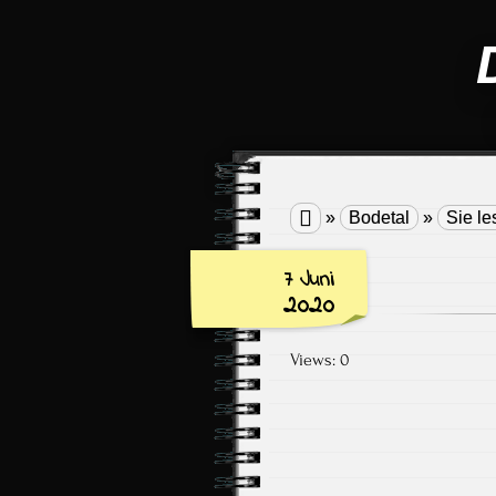

»
Bodetal
»
Sie l
7 Juni
2020
Views: 0