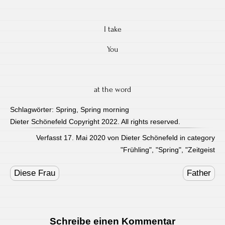
I take
You
at the word
Schlagwörter:
Spring
,
Spring morning
Dieter Schönefeld Copyright 2022. All rights reserved.
Verfasst 17. Mai 2020 von Dieter Schönefeld in category
"
Frühling
", "
Spring
", "
Zeitgeist
Post
navigation
Diese Frau
Father
Schreibe einen Kommentar