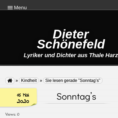
Menu
Dieter
Schönefeld
Lyriker und Dichter aus Thale Harz

»
Kindheit
»
Sie lesen gerade "Sonntag’s"
Sonntag’s
16 Mai
2020
Views: 0