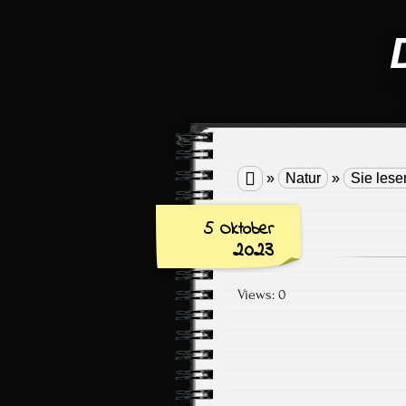

»
Natur
»
Sie lese
5 Oktober
2023
Views: 0