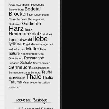
Alltag
Apartments
Begegnung
Bodetal
Blankenburg
Brocken
Der Lindenbaum
Eltern
Fernweh
Geborgenheit
Gedichte
Gedanken
Harz
herz
r
Hexentanzplatz
Kindheit
liebe
Landratswahl
lyrik
Mein Engel
Mietwohnungen
mit
Mutter
vollen Herzen
Natur
nature
Nächstenliebe
Opa
Rosstrappe
Quedlinburg
Schatz
Schatten
Seerosenteich
Sehnsucht
Selbstlosigkeit
Teufel
Sonnenuntergang
Sonntag
Thale
Thalix
Teufelsmauer
Träume
Vater
Wetterfee
zeitlos
Zwischen
Neueste Beiträge