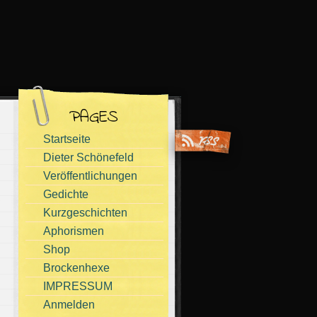
PAGES
Startseite
Dieter Schönefeld
Veröffentlichungen
Gedichte
Kurzgeschichten
Aphorismen
Shop
Brockenhexe
IMPRESSUM
Anmelden