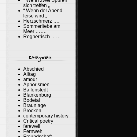
“ Wenn zwei Spuren
sich treffen „
“ Wenn der Abend
leise wird „
Herzschmerz …..
Sommerliebe am
Meer …….
Regnerrisch ……
Kategorien
Abschied
Alltag
amour
Aphorismen
Ballenstedt
Blankenburg
Bodetal
Braunlage
Brocken
contemporary history
Critical poetry
farewell
Fernweh
Freundschaft