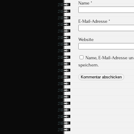
Name
*
E-Mail-Adresse
*
Website
Name, E-Mail-Adresse u
speichern.