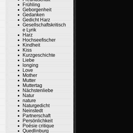
Frühling
Geborgenheit
Gedanken
Gedicht Harz
Gesellschaftskritisch
e Lyrik
Harz
Hochseefischer
Kindheit
Kiss
Kurzgeschichte
Liebe
longing
Love
Mother
Mutter
Muttertag
Nächstenliebe
Natur
nature
Naturgedicht
Neinstedt
Partnerschaft
Persönlichkeit
Poésie critique
Quedlinburg