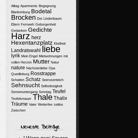
Alltag
Apartments
Begegnung
Bodetal
Blankenburg
Brocken
Der Lindenbaum
Eltern
Fernweh
Geborgenheit
Gedichte
Gedanken
Harz
herz
Hexentanzplatz
Kindheit
liebe
Landratswahl
lyrik
Mein Engel
Mietwohnungen
mit
Mutter
vollen Herzen
Natur
k
nature
Nächstenliebe
Opa
Rosstrappe
Quedlinburg
Schatz
Schatten
Seerosenteich
Sehnsucht
Selbstlosigkeit
Teufel
Sonnenuntergang
Sonntag
Thale
Thalix
Teufelsmauer
Träume
Vater
Wetterfee
zeitlos
Zwischen
Neueste Beiträge