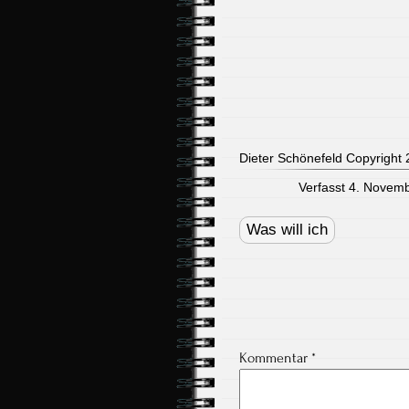
Dieter Schönefeld Copyright 2
Verfasst 4. Novemb
Post
navigation
Was will ich
Kommentar
*