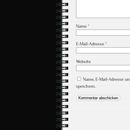
Name
*
E-Mail-Adresse
*
Website
Name, E-Mail-Adresse u
speichern.