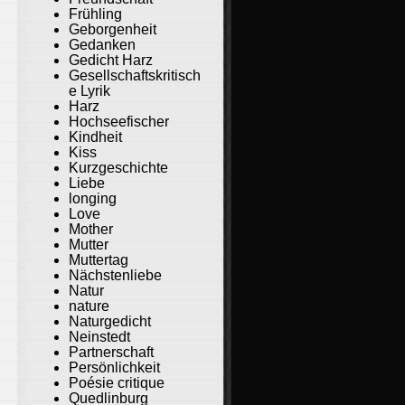
Frühling
Geborgenheit
Gedanken
Gedicht Harz
Gesellschaftskritisch
e Lyrik
Harz
Hochseefischer
Kindheit
Kiss
Kurzgeschichte
Liebe
longing
Love
Mother
Mutter
Muttertag
Nächstenliebe
Natur
nature
Naturgedicht
Neinstedt
Partnerschaft
Persönlichkeit
Poésie critique
Quedlinburg