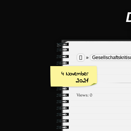

»
Gesellschaftskritis
4 November
2021
Views: 0