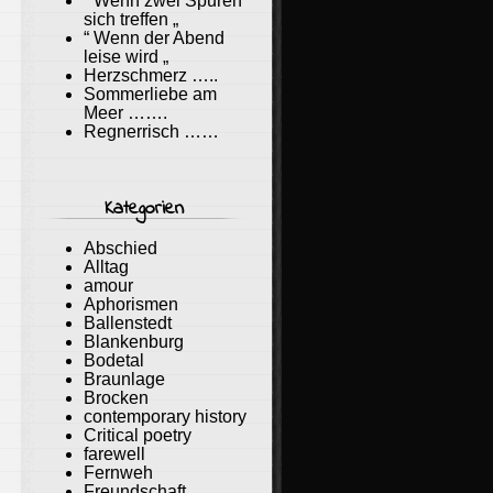
“ Wenn zwei Spuren
sich treffen „
“ Wenn der Abend
leise wird „
Herzschmerz …..
Sommerliebe am
Meer …….
Regnerrisch ……
Kategorien
Abschied
Alltag
amour
Aphorismen
Ballenstedt
Blankenburg
Bodetal
Braunlage
Brocken
contemporary history
Critical poetry
farewell
Fernweh
Freundschaft