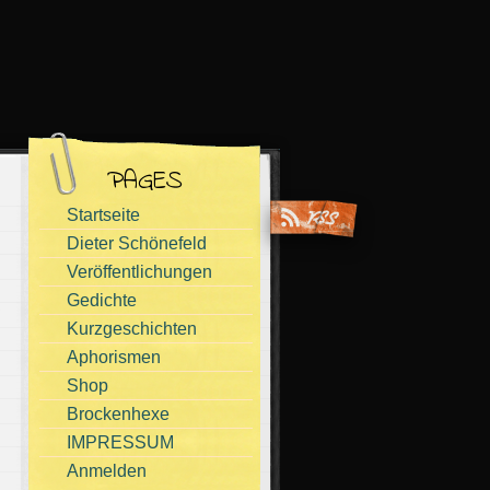
PAGES
Startseite
Dieter Schönefeld
Veröffentlichungen
Gedichte
Kurzgeschichten
Aphorismen
Shop
Brockenhexe
IMPRESSUM
Anmelden