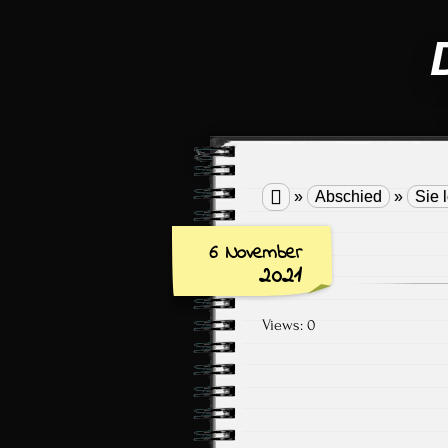

»
Abschied
»
Sie 
6 November
2021
Views: 0