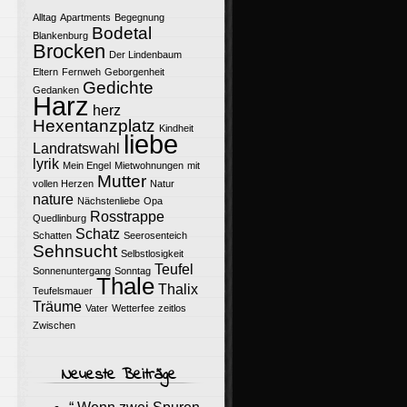
Alltag
Apartments
Begegnung
Bodetal
Blankenburg
Brocken
Der Lindenbaum
Eltern
Fernweh
Geborgenheit
Gedichte
Gedanken
Harz
herz
Hexentanzplatz
Kindheit
liebe
Landratswahl
lyrik
Mein Engel
Mietwohnungen
mit
Mutter
vollen Herzen
Natur
nature
Nächstenliebe
Opa
Rosstrappe
Quedlinburg
Schatz
Schatten
Seerosenteich
Sehnsucht
Selbstlosigkeit
Teufel
Sonnenuntergang
Sonntag
Thale
Thalix
Teufelsmauer
Träume
Vater
Wetterfee
zeitlos
Zwischen
Neueste Beiträge