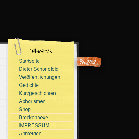
PAGES
Startseite
Dieter Schönefeld
Veröffentlichungen
Gedichte
Kurzgeschichten
Aphorismen
Shop
Brockenhexe
IMPRESSUM
Anmelden