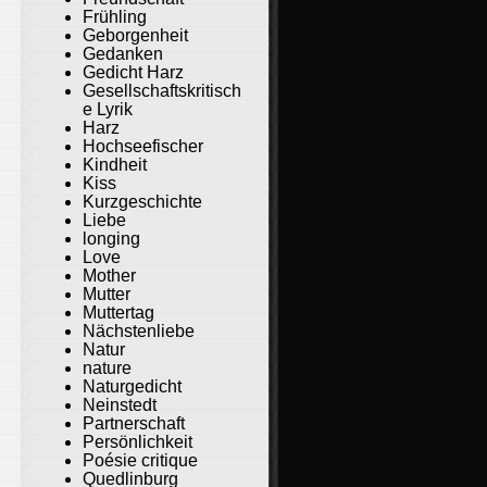
Frühling
Geborgenheit
Gedanken
Gedicht Harz
Gesellschaftskritisch
e Lyrik
Harz
Hochseefischer
Kindheit
Kiss
Kurzgeschichte
Liebe
longing
Love
Mother
Mutter
Muttertag
Nächstenliebe
Natur
nature
Naturgedicht
Neinstedt
Partnerschaft
Persönlichkeit
Poésie critique
Quedlinburg