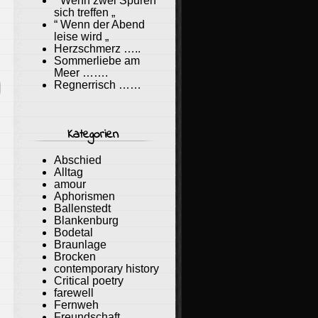
“ Wenn zwei Spuren
sich treffen „
“ Wenn der Abend
leise wird „
Herzschmerz …..
d
Sommerliebe am
Meer …….
Regnerrisch ……
Kategorien
Abschied
Alltag
amour
Aphorismen
Ballenstedt
Blankenburg
Bodetal
Braunlage
Brocken
contemporary history
Critical poetry
farewell
Fernweh
Freundschaft