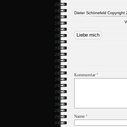
Dieter Schönefeld Copyright 2
V
Post
navigation
Liebe mich
Kommentar
*
Name
*