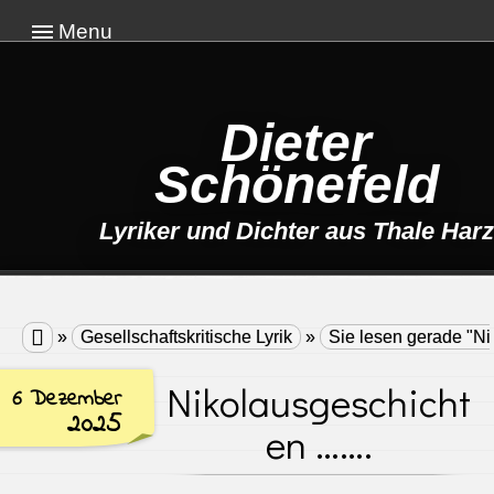
Menu
Dieter
Schönefeld
Lyriker und Dichter aus Thale Harz

»
Gesellschaftskritische Lyrik
»
Sie lesen gerade "N
Nikolausgeschicht
6 Dezember
2025
en …….