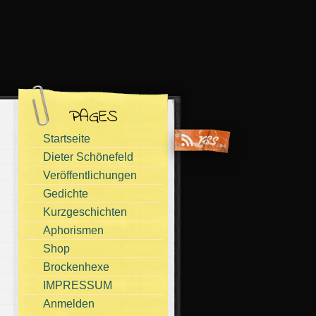
PAGES
Startseite
Dieter Schönefeld
Veröffentlichungen
Gedichte
Kurzgeschichten
Aphorismen
Shop
Brockenhexe
IMPRESSUM
Anmelden