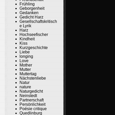
Frühling
Geborgenheit
Gedanken
Gedicht Harz
Gesellschaftskritisch
e Lyrik
Harz
Hochseefischer
Kindheit
Kiss
Kurzgeschichte
Liebe
longing
Love
Mother
Mutter
Muttertag
Nächstenliebe
Natur
nature
Naturgedicht
Neinstedt
Partnerschaft
Persönlichkeit
Poésie critique
Quedlinburg