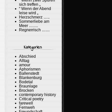
“ Wenn zwei Spuren
sich treffen „
“ Wenn der Abend
leise wird „
Herzschmerz …..
Sommerliebe am
Meer …….
Regnerrisch ……
Kategorien
Abschied
Alltag
amour
Aphorismen
Ballenstedt
Blankenburg
Bodetal
Braunlage
Brocken
contemporary history
Critical poetry
farewell
Fernweh
Freundschaft