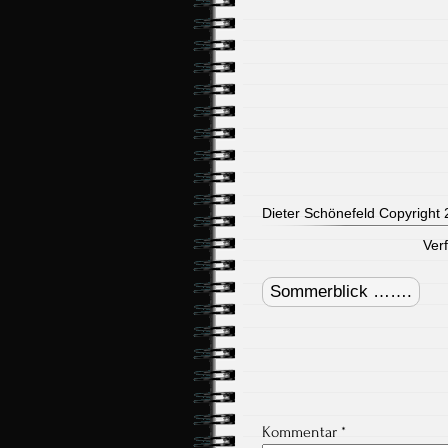
Dieter Schönefeld Copyright 2
Ver
Post
navigation
Sommerblick …….
Kommentar
*