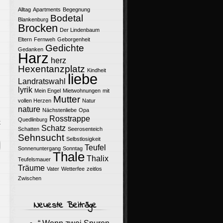
Alltag
Apartments
Begegnung
Bodetal
Blankenburg
Brocken
Der Lindenbaum
Eltern
Fernweh
Geborgenheit
Gedichte
Gedanken
Harz
herz
Hexentanzplatz
Kindheit
liebe
Landratswahl
lyrik
Mein Engel
Mietwohnungen
mit
Mutter
vollen Herzen
Natur
nature
Nächstenliebe
Opa
Rosstrappe
Quedlinburg
k
Schatz
Schatten
Seerosenteich
Sehnsucht
Selbstlosigkeit
Teufel
Sonnenuntergang
Sonntag
Thale
Thalix
Teufelsmauer
Träume
Vater
Wetterfee
zeitlos
Zwischen
Neueste Beiträge