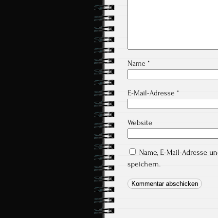
Name
*
E-Mail-Adresse
*
Website
Name, E-Mail-Adresse u
speichern.