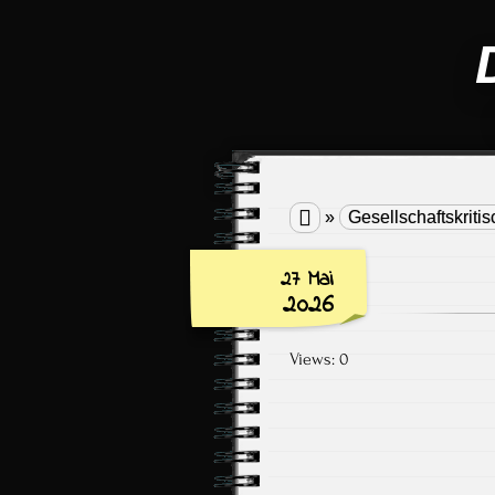

»
Gesellschaftskritis
27 Mai
2026
Views: 0