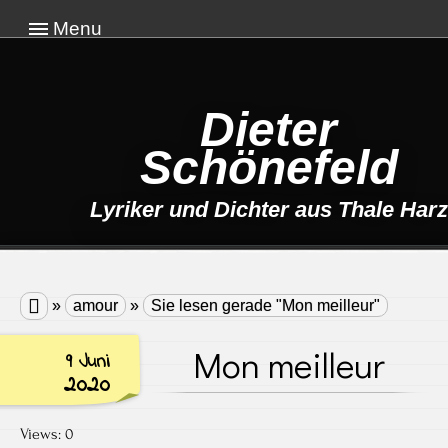
Menu
Dieter
Schönefeld
Lyriker und Dichter aus Thale Harz

»
amour
»
Sie lesen gerade "Mon meilleur"
Mon meilleur
9 Juni
2020
Views: 0