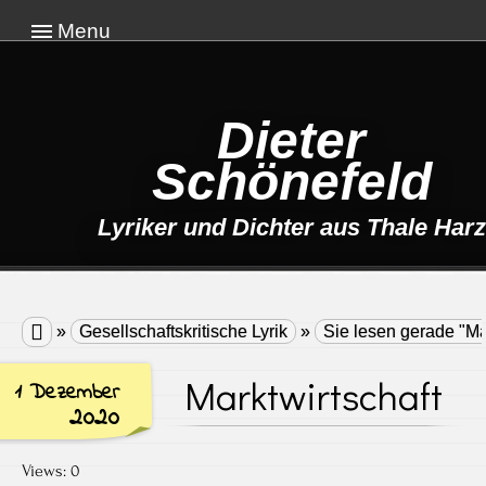
Menu
Dieter
Schönefeld
Lyriker und Dichter aus Thale Harz

»
Gesellschaftskritische Lyrik
»
Sie lesen gerade "Ma
Marktwirtschaft
1 Dezember
2020
Views: 0