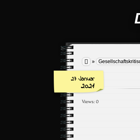

»
Gesellschaftskritis
27 Januar
2021
Views: 0