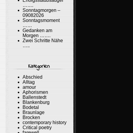
Erfolgsstaubsauger
…….
Sonntagmorgen –
09082026
Sonntagsmoment
……
Gedanken am
Morgen …….
Zwei Schritte Nähe
…..
Kategorien
Abschied
Alltag
amour
Aphorismen
Ballenstedt
Blankenburg
Bodetal
Braunlage
Brocken
contemporary history
Critical poetry
farewell