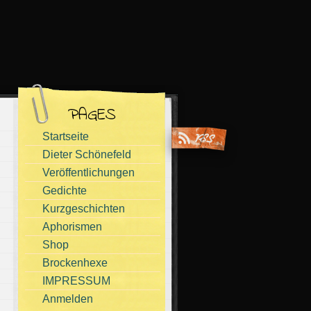
PAGES
Startseite
Dieter Schönefeld
Veröffentlichungen
Gedichte
Kurzgeschichten
Aphorismen
Shop
Brockenhexe
IMPRESSUM
Anmelden