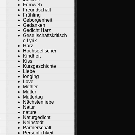
Fernweh
Freundschaft
Frühling
Geborgenheit
Gedanken
Gedicht Harz
Gesellschaftskritisch
e Lyrik
Harz
Hochseefischer
Kindheit
Kiss
Kurzgeschichte
Liebe
longing
Love
Mother
Mutter
Muttertag
Nächstenliebe
Natur
nature
Naturgedicht
k
Neinstedt
Partnerschaft
Persönlichkeit