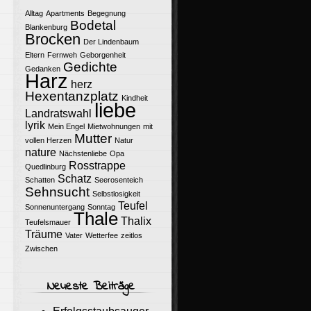
Alltag
Apartments
Begegnung
Bodetal
Blankenburg
Brocken
Der Lindenbaum
Eltern
Fernweh
Geborgenheit
Gedichte
Gedanken
Harz
herz
Hexentanzplatz
Kindheit
liebe
Landratswahl
lyrik
Mein Engel
Mietwohnungen
mit
Mutter
vollen Herzen
Natur
nature
Nächstenliebe
Opa
Rosstrappe
Quedlinburg
Schatz
Schatten
Seerosenteich
Sehnsucht
Selbstlosigkeit
Teufel
Sonnenuntergang
Sonntag
Thale
Thalix
Teufelsmauer
Träume
Vater
Wetterfee
zeitlos
Zwischen
Neueste Beiträge