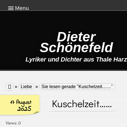
Menu
Dieter
Schönefeld
Lyriker und Dichter aus Thale Harz

»
Liebe
»
Sie lesen gerade "Kuschelzeit……"
Kuschelzeit……
17 August
2025
Views: 0