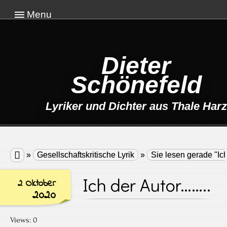
Menu
Dieter
Schönefeld
Lyriker und Dichter aus Thale Harz

»
Gesellschaftskritische Lyrik
»
Sie lesen gerade "Ic
Ich der Autor……..
2 Oktober
2020
Views: 0