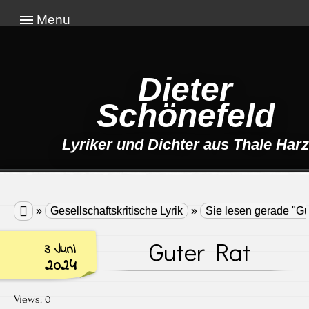
Menu
Dieter
Schönefeld
Lyriker und Dichter aus Thale Harz

»
Gesellschaftskritische Lyrik
»
Sie lesen gerade "Gu
Guter Rat
3 Juni
2024
Views: 0