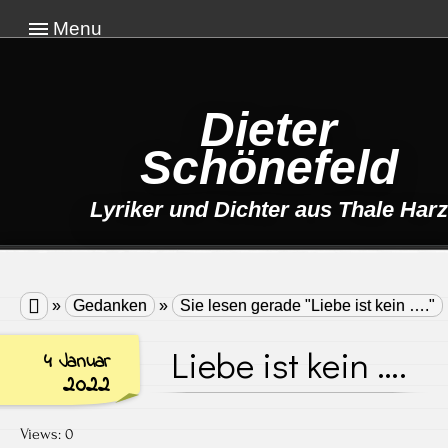
Menu
Dieter
Schönefeld
Lyriker und Dichter aus Thale Harz

»
Gedanken
»
Sie lesen gerade "Liebe ist kein …."
Liebe ist kein ….
4 Januar
2022
Views: 0