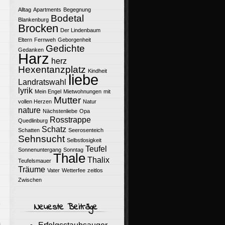
Alltag
Apartments
Begegnung
Bodetal
Blankenburg
Brocken
Der Lindenbaum
Eltern
Fernweh
Geborgenheit
Gedichte
Gedanken
Harz
herz
Hexentanzplatz
Kindheit
liebe
Landratswahl
lyrik
Mein Engel
Mietwohnungen
mit
Mutter
vollen Herzen
Natur
nature
Nächstenliebe
Opa
Rosstrappe
Quedlinburg
Schatz
Schatten
Seerosenteich
Sehnsucht
Selbstlosigkeit
Teufel
Sonnenuntergang
Sonntag
Thale
Thalix
Teufelsmauer
Träume
Vater
Wetterfee
zeitlos
Zwischen
e
Neueste Beiträge