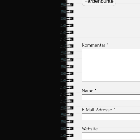
navigation
Farbenbunte
Kommentar
*
Name
*
E-Mail-Adresse
*
Website