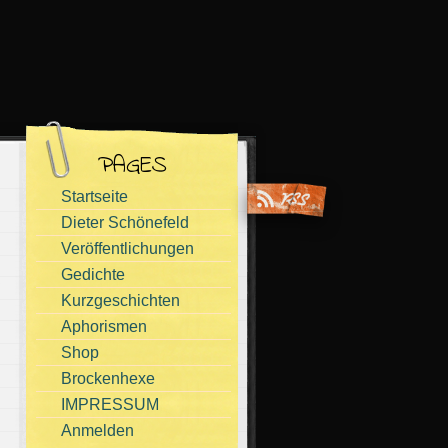
PAGES
Startseite
Dieter Schönefeld
Veröffentlichungen
Gedichte
Kurzgeschichten
Aphorismen
Shop
Brockenhexe
IMPRESSUM
Anmelden