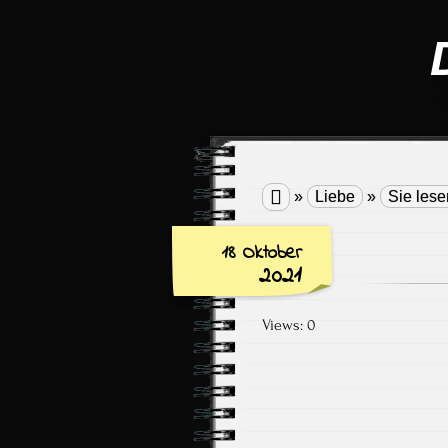

»
Liebe
»
Sie les
18 Oktober
2021
Views: 0