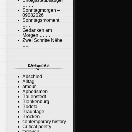
Erfolgsstaubsauger
…….
Sonntagmorgen –
09082026
Sonntagsmoment
……
Gedanken am
Morgen …….
Zwei Schritte Nähe
…..
Kategorien
Abschied
Alltag
amour
Aphorismen
Ballenstedt
Blankenburg
Bodetal
Braunlage
Brocken
contemporary history
Critical poetry
farewell