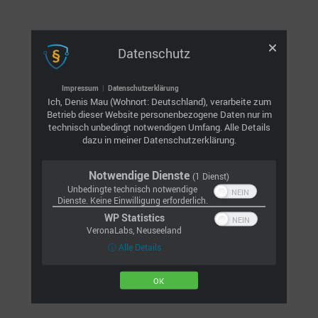
auf ente oder hasenbraten
Datenschutz
habe ich dieses mal
Impressum
|
Datenschutzerklärung
zu weihnachten ganz verzichtet
Ich, Denis Mau (Wohnort: Deutschland), verarbeite zum
Betrieb dieser Website personenbezogene Daten nur im
es hat mir nicht geschadet
technisch unbedingt notwendigen Umfang. Alle Details
dazu in meiner Datenschutzerklärung.
Notwendige Dienste
(1 Dienst)
so nun beginnen die letzten tage
Unbedingte technisch notwendige
Dienste. Keine Einwilligung erforderlich.
das alte jahr
WP Statistics
VeronaLabs, Neuseeland
lassen wir menschen hinter uns
ⓘ Alle Details
war es gut oder weniger gut
OK