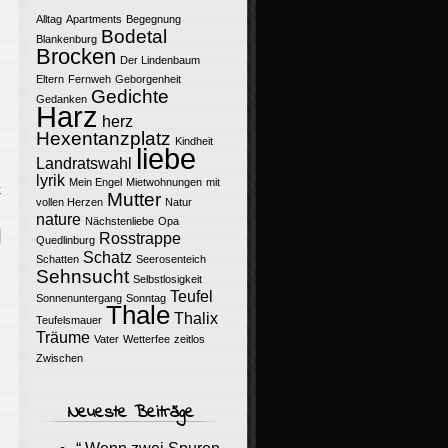
Alltag
Apartments
Begegnung
Bodetal
Blankenburg
Brocken
Der Lindenbaum
Eltern
Fernweh
Geborgenheit
Gedichte
Gedanken
Harz
herz
Hexentanzplatz
Kindheit
liebe
Landratswahl
lyrik
Mein Engel
Mietwohnungen
mit
k
Mutter
vollen Herzen
Natur
nature
Nächstenliebe
Opa
Rosstrappe
Quedlinburg
Schatz
Schatten
Seerosenteich
Sehnsucht
Selbstlosigkeit
Teufel
Sonnenuntergang
Sonntag
Thale
Thalix
Teufelsmauer
Träume
Vater
Wetterfee
zeitlos
Zwischen
Neueste Beiträge