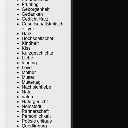
Frühling
Geborgenheit
Gedanken
Gedicht Harz
Gesellschaftskritisch
e Lyrik
Harz
Hochseefischer
Kindheit
Kiss
Kurzgeschichte
Liebe
longing
Love
Mother
Mutter
Muttertag
Nächstenliebe
Natur
nature
Naturgedicht
Neinstedt
Partnerschaft
Persönlichkeit
Poésie critique
Quedlinburg