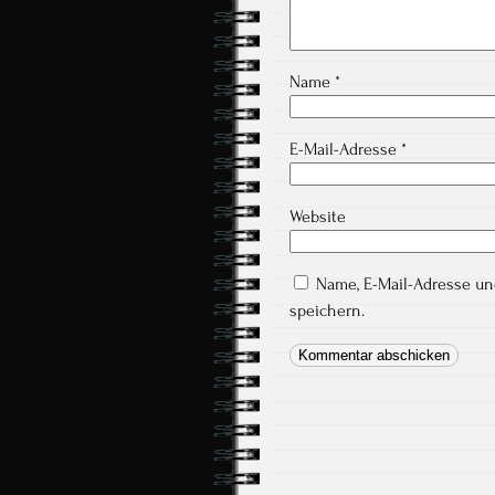
Name
*
E-Mail-Adresse
*
Website
Name, E-Mail-Adresse u
speichern.