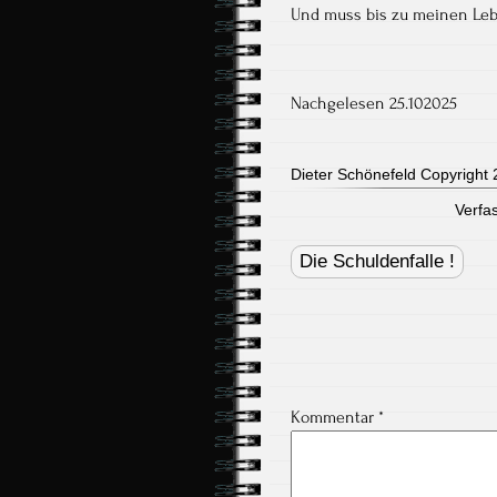
Und muss bis zu meinen Lebe
Nachgelesen 25.102025
Dieter Schönefeld Copyright 2
Verfa
Post
navigation
Die Schuldenfalle !
Kommentar
*