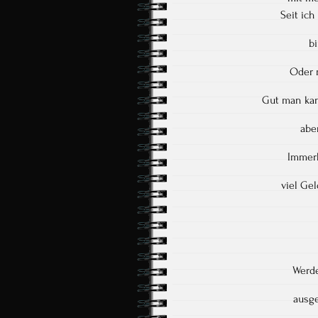
Seit ic
bi
Oder 
Gut man kan
abe
Immerh
viel Ge
Werde
ausge