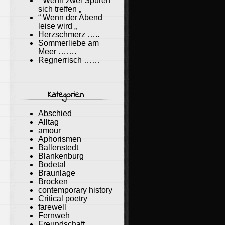
“ Wenn zwei Spuren
sich treffen „
“ Wenn der Abend
leise wird „
Herzschmerz …..
Sommerliebe am
Meer …….
Regnerrisch ……
Kategorien
Abschied
Alltag
amour
Aphorismen
Ballenstedt
Blankenburg
Bodetal
Braunlage
Brocken
contemporary history
Critical poetry
farewell
Fernweh
Freundschaft