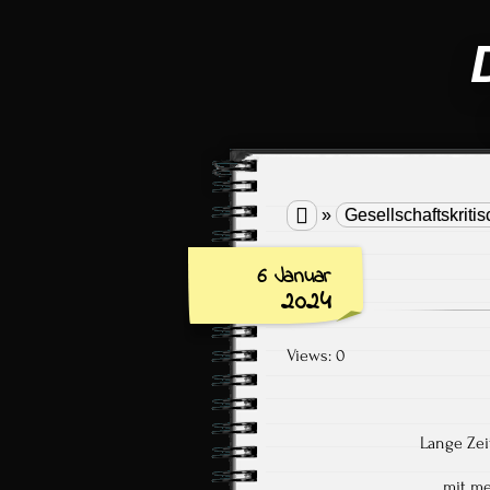

»
Gesellschaftskritis
6 Januar
2024
Views: 0
Lange Zei
mit me