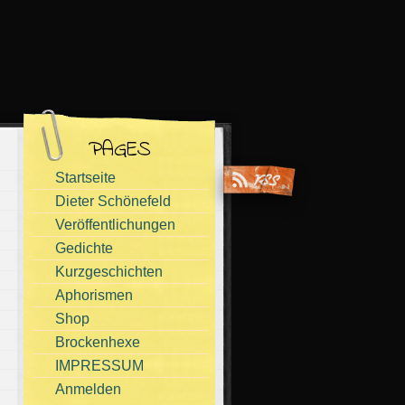
PAGES
Startseite
Dieter Schönefeld
Veröffentlichungen
Gedichte
Kurzgeschichten
Aphorismen
Shop
Brockenhexe
IMPRESSUM
Anmelden