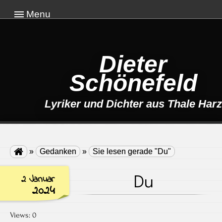
Menu
Dieter
Schönefeld
Lyriker und Dichter aus Thale Harz

»
Gedanken
»
Sie lesen gerade "Du"
Du
2 Januar
2024
Views: 0