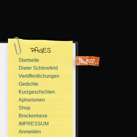
PAGES
Startseite
Dieter Schönefeld
Veröffentlichungen
Gedichte
Kurzgeschichten
Aphorismen
Shop
Brockenhexe
IMPRESSUM
Anmelden