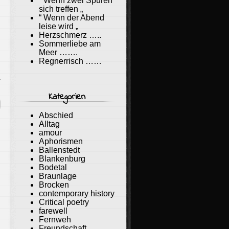
“ Wenn zwei Spuren
sich treffen „
“ Wenn der Abend
leise wird „
Herzschmerz …..
Sommerliebe am
Meer …….
Regnerrisch ……
r
Kategorien
Abschied
Alltag
amour
Aphorismen
Ballenstedt
Blankenburg
Bodetal
Braunlage
Brocken
contemporary history
Critical poetry
farewell
Fernweh
Freundschaft