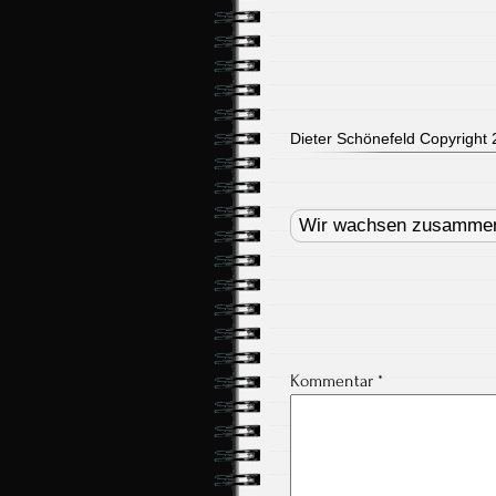
Dieter Schönefeld Copyright 2
Post
navigation
Wir wachsen zusamme
Kommentar
*