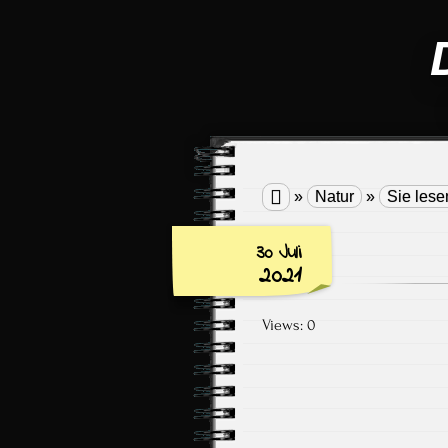

»
Natur
»
Sie lese
30 Juli
2021
Views: 0