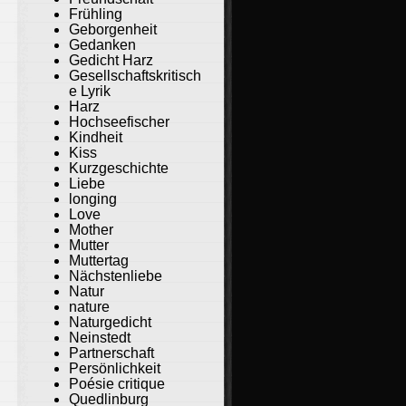
Frühling
Geborgenheit
Gedanken
Gedicht Harz
Gesellschaftskritisch
e Lyrik
Harz
Hochseefischer
Kindheit
Kiss
Kurzgeschichte
Liebe
longing
Love
Mother
Mutter
Muttertag
Nächstenliebe
Natur
nature
Naturgedicht
Neinstedt
Partnerschaft
Persönlichkeit
Poésie critique
Quedlinburg