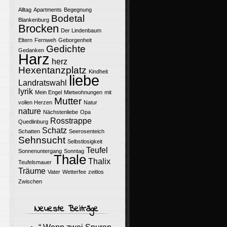
Alltag
Apartments
Begegnung
Bodetal
Blankenburg
Brocken
Der Lindenbaum
Eltern
Fernweh
Geborgenheit
Gedichte
Gedanken
Harz
herz
Hexentanzplatz
Kindheit
liebe
Landratswahl
lyrik
Mein Engel
Mietwohnungen
mit
Mutter
vollen Herzen
Natur
nature
Nächstenliebe
Opa
Rosstrappe
Quedlinburg
Schatz
Schatten
Seerosenteich
Sehnsucht
Selbstlosigkeit
Teufel
Sonnenuntergang
Sonntag
Thale
Thalix
Teufelsmauer
Träume
Vater
Wetterfee
zeitlos
Zwischen
Neueste Beiträge