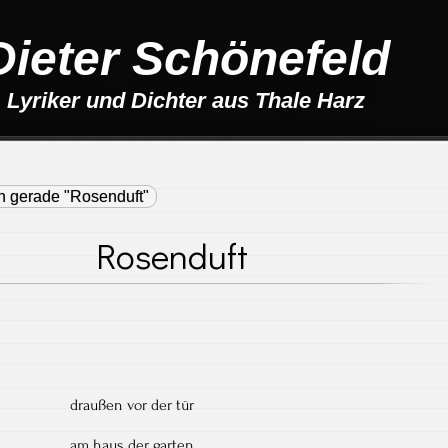
Dieter Schönefeld
Lyriker und Dichter aus Thale Harz
n gerade "Rosenduft"
Rosenduft
draußen vor der tür
am haus der garten