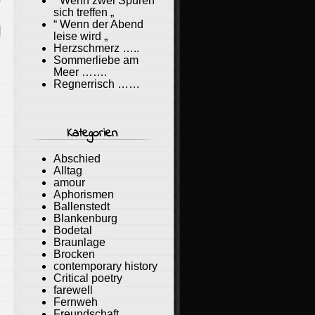
“ Wenn zwei Spuren
sich treffen „
“ Wenn der Abend
leise wird „
Herzschmerz …..
Sommerliebe am
Meer …….
Regnerrisch ……
Kategorien
Abschied
Alltag
amour
Aphorismen
Ballenstedt
Blankenburg
Bodetal
Braunlage
Brocken
contemporary history
Critical poetry
farewell
Fernweh
Freundschaft