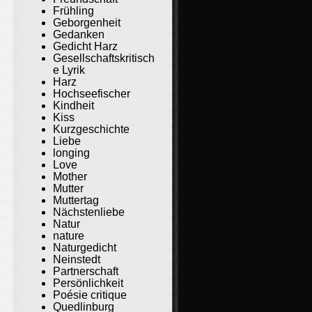
Frühling
Geborgenheit
Gedanken
Gedicht Harz
Gesellschaftskritisch
e Lyrik
Harz
Hochseefischer
Kindheit
Kiss
Kurzgeschichte
Liebe
longing
Love
Mother
Mutter
Muttertag
Nächstenliebe
Natur
nature
Naturgedicht
Neinstedt
Partnerschaft
Persönlichkeit
Poésie critique
Quedlinburg