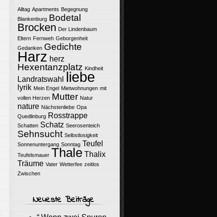
Alltag
Apartments
Begegnung
Bodetal
Blankenburg
Brocken
Der Lindenbaum
Eltern
Fernweh
Geborgenheit
Gedichte
Gedanken
Harz
herz
Hexentanzplatz
Kindheit
liebe
Landratswahl
lyrik
Mein Engel
Mietwohnungen
mit
Mutter
vollen Herzen
Natur
nature
Nächstenliebe
Opa
Rosstrappe
Quedlinburg
Schatz
Schatten
Seerosenteich
Sehnsucht
Selbstlosigkeit
Teufel
Sonnenuntergang
Sonntag
Thale
Thalix
Teufelsmauer
Träume
Vater
Wetterfee
zeitlos
Zwischen
Neueste Beiträge
k