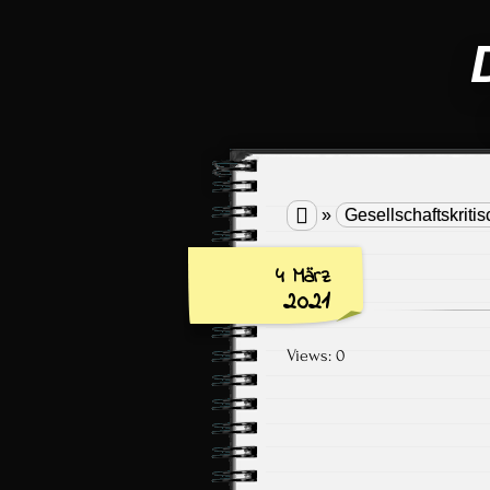

»
Gesellschaftskritis
4 März
2021
Views: 0