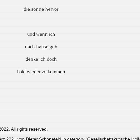
die sonne hervor
und wenn ich
nach hause geh
denke ich doch
bald wieder zu kommen
022. All rights reserved.
ärz 2021 von Dieter Schönefeld in category "
Gesellschaftskritische Lyri