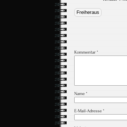
Post
navigation
Freiheraus
Kommentar
*
Name
*
E-Mail-Adresse
*