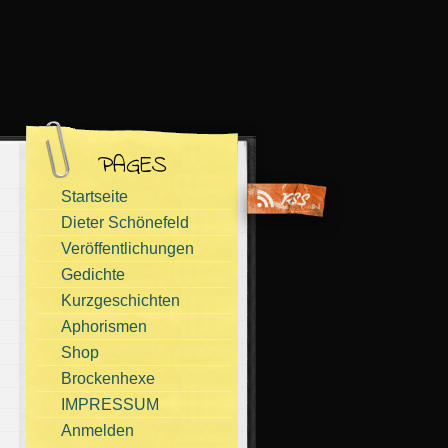
PAGES
Startseite
Dieter Schönefeld
Veröffentlichungen
Gedichte
Kurzgeschichten
Aphorismen
Shop
Brockenhexe
IMPRESSUM
Anmelden