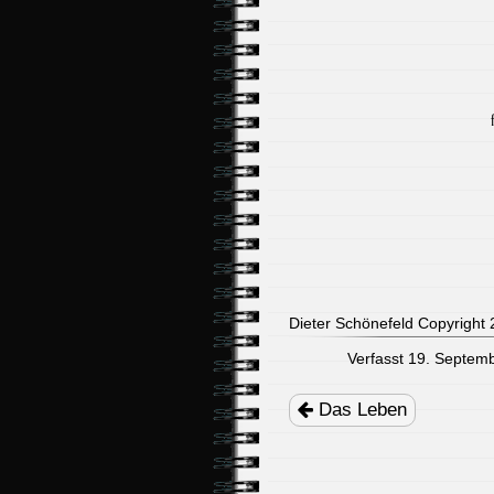
Dieter Schönefeld Copyright 2
Verfasst 19. Septemb
Post
navigation
Das Leben