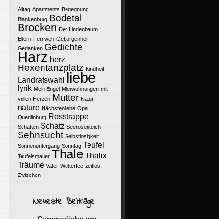
Alltag
Apartments
Begegnung
Bodetal
Blankenburg
Brocken
Der Lindenbaum
Eltern
Fernweh
Geborgenheit
Gedichte
Gedanken
Harz
herz
Hexentanzplatz
Kindheit
liebe
Landratswahl
lyrik
Mein Engel
Mietwohnungen
mit
Mutter
vollen Herzen
Natur
nature
Nächstenliebe
Opa
Rosstrappe
Quedlinburg
Schatz
Schatten
Seerosenteich
Sehnsucht
Selbstlosigkeit
Teufel
Sonnenuntergang
Sonntag
Thale
Thalix
Teufelsmauer
k
Träume
Vater
Wetterfee
zeitlos
Zwischen
Neueste Beiträge