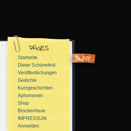
PAGES
Startseite
Dieter Schönefeld
Veröffentlichungen
Gedichte
Kurzgeschichten
Aphorismen
Shop
Brockenhexe
IMPRESSUM
Anmelden