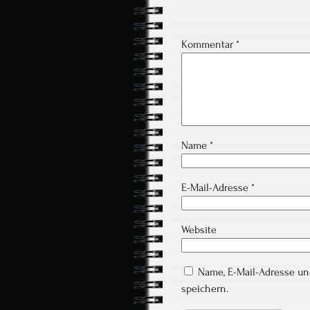
Kommentar
*
Name
*
E-Mail-Adresse
*
Website
Name, E-Mail-Adresse u
speichern.