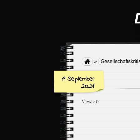

»
Gesellschaftskriti
19 September
2021
Views: 0