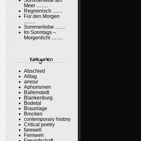
Sommerliebe am
Meer …….
Regnerrisch ……
Für den Morgen
…….
Sommerliebe ……
Im Sonntags –
Morgenlicht …….
Kategorien
Abschied
Alltag
amour
Aphorismen
Ballenstedt
Blankenburg
Bodetal
Braunlage
Brocken
contemporary history
Critical poetry
farewell
Fernweh
Freundschaft