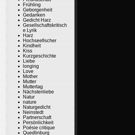
Frühling
Geborgenheit
Gedanken
Gedicht Harz
Gesellschaftskritisch
e Lyrik
Harz
Hochseefischer
Kindheit
Kiss
Kurzgeschichte
Liebe
longing
Love
Mother
Mutter
Muttertag
Nächstenliebe
Natur
nature
Naturgedicht
Neinstedt
Partnerschaft
Persönlichkeit
Poésie critique
Quedlinburg