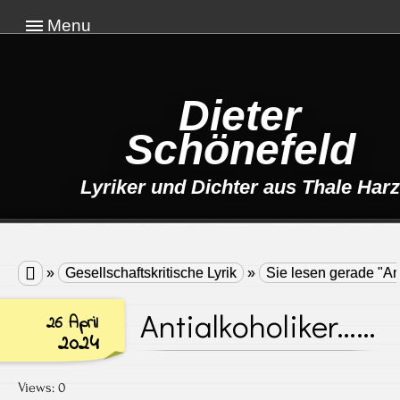
Menu
Dieter
Schönefeld
Lyriker und Dichter aus Thale Harz

»
Gesellschaftskritische Lyrik
»
Sie lesen gerade "A
Antialkoholiker……
26 April
2024
Views: 0