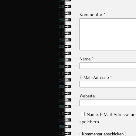
Kommentar
*
Name
*
E-Mail-Adresse
*
Website
Name, E-Mail-Adresse u
speichern.