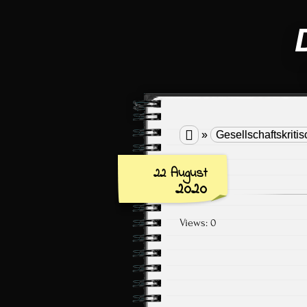

»
Gesellschaftskritis
22 August
2020
Views: 0