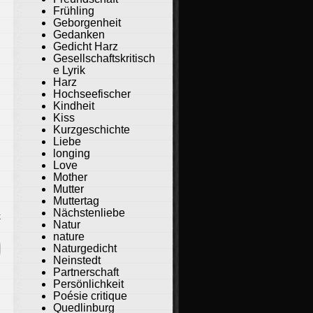
Frühling
Geborgenheit
Gedanken
Gedicht Harz
Gesellschaftskritisch
e Lyrik
Harz
Hochseefischer
Kindheit
Kiss
Kurzgeschichte
Liebe
longing
Love
Mother
Mutter
Muttertag
Nächstenliebe
k
Natur
nature
Naturgedicht
Neinstedt
Partnerschaft
Persönlichkeit
Poésie critique
Quedlinburg