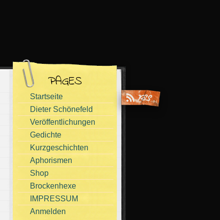
PAGES
Startseite
Dieter Schönefeld
Veröffentlichungen
Gedichte
Kurzgeschichten
Aphorismen
Shop
Brockenhexe
IMPRESSUM
Anmelden