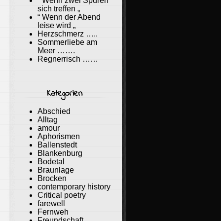
“ Wenn zwei Spuren
sich treffen „
“ Wenn der Abend
leise wird „
Herzschmerz …..
Sommerliebe am
Meer …….
Regnerrisch ……
Kategorien
Abschied
Alltag
amour
Aphorismen
Ballenstedt
Blankenburg
Bodetal
Braunlage
Brocken
contemporary history
Critical poetry
farewell
Fernweh
Freundschaft