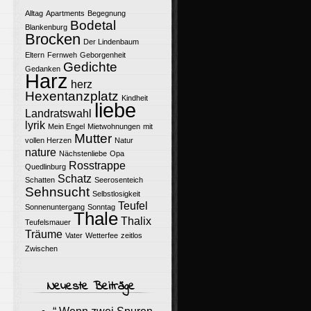
Alltag
Apartments
Begegnung
Bodetal
Blankenburg
Brocken
Der Lindenbaum
Eltern
Fernweh
Geborgenheit
Gedichte
Gedanken
Harz
herz
Hexentanzplatz
Kindheit
liebe
Landratswahl
lyrik
Mein Engel
Mietwohnungen
mit
Mutter
vollen Herzen
Natur
nature
Nächstenliebe
Opa
Rosstrappe
Quedlinburg
Schatz
Schatten
Seerosenteich
Sehnsucht
Selbstlosigkeit
Teufel
Sonnenuntergang
Sonntag
Thale
Thalix
Teufelsmauer
Träume
Vater
Wetterfee
zeitlos
Zwischen
Neueste Beiträge