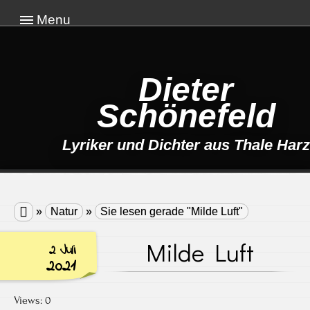
Menu
Dieter
Schönefeld
Lyriker und Dichter aus Thale Harz

»
Natur
»
Sie lesen gerade "Milde Luft"
Milde Luft
2 Juli
2021
Views: 0