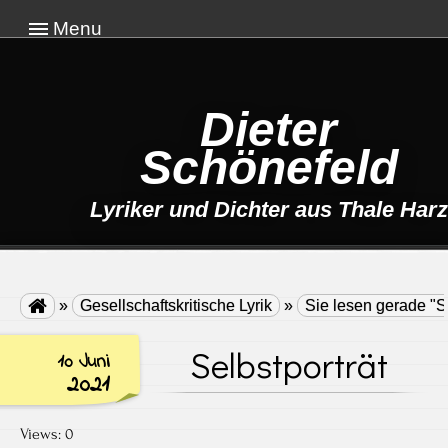
Menu
Dieter
Schönefeld
Lyriker und Dichter aus Thale Harz

»
Gesellschaftskritische Lyrik
»
Sie lesen gerade "Se
Selbstporträt
10 Juni
2021
Views: 0