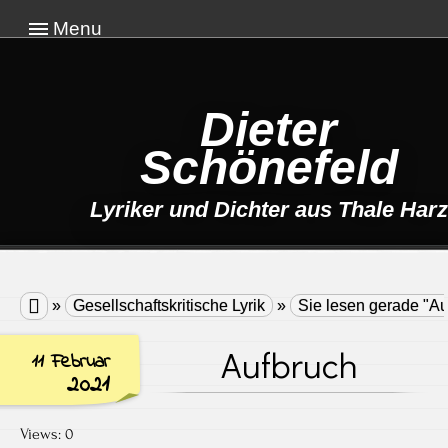
Menu
Dieter
Schönefeld
Lyriker und Dichter aus Thale Harz

»
Gesellschaftskritische Lyrik
»
Sie lesen gerade "Au
Aufbruch
11 Februar
2021
Views: 0