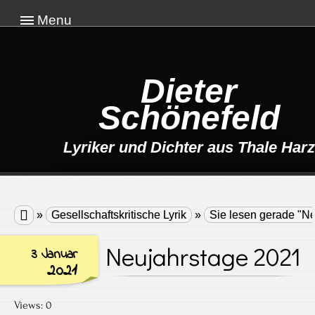
Menu
Dieter
Schönefeld
Lyriker und Dichter aus Thale Harz

»
Gesellschaftskritische Lyrik
»
Sie lesen gerade "N
Neujahrstage 2021
3 Januar
2021
Views: 0