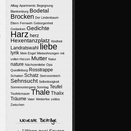
Alltag
Apartments
Begegnung
Bodetal
Blankenburg
Brocken
Der Lindenbaum
k
Eltern
Fernweh
Geborgenheit
Gedichte
Gedanken
Harz
herz
Hexentanzplatz
Kindheit
liebe
Landratswahl
lyrik
Mein Engel
Mietwohnungen
mit
Mutter
vollen Herzen
Natur
nature
Nächstenliebe
Opa
Rosstrappe
Quedlinburg
Schatz
Schatten
Seerosenteich
Sehnsucht
Selbstlosigkeit
Teufel
Sonnenuntergang
Sonntag
Thale
Thalix
Teufelsmauer
Träume
Vater
Wetterfee
zeitlos
Zwischen
Neueste Beiträge