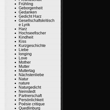
Frühling
Geborgenheit
Gedanken
Gedicht Harz
Gesellschaftskritisch
e Lyrik
Harz
Hochseefischer
Kindheit
Kiss
Kurzgeschichte
Liebe
longing
Love
Mother
Mutter
Muttertag
Nächstenliebe
Natur
nature
Naturgedicht
Neinstedt
Partnerschaft
Persönlichkeit
Poésie critique
Quedlinburg