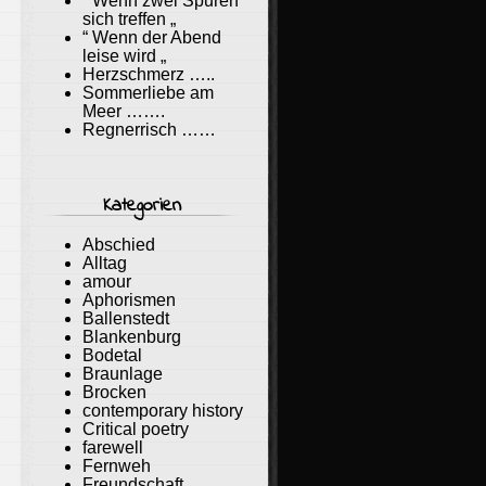
“ Wenn zwei Spuren
sich treffen „
“ Wenn der Abend
leise wird „
Herzschmerz …..
Sommerliebe am
Meer …….
Regnerrisch ……
Kategorien
Abschied
Alltag
amour
Aphorismen
Ballenstedt
Blankenburg
Bodetal
Braunlage
Brocken
contemporary history
Critical poetry
farewell
Fernweh
Freundschaft