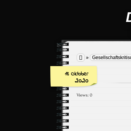

»
Gesellschaftskritis
18 Oktober
2020
Views: 0