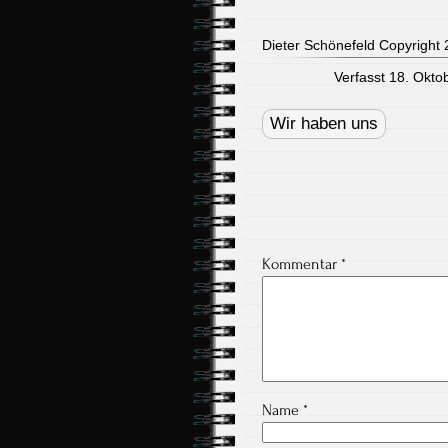
Dieter Schönefeld Copyright 2
Verfasst 18. Okto
Post
navigation
Wir haben uns
Kommentar
*
Name
*