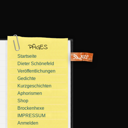
PAGES
Startseite
Dieter Schönefeld
Veröffentlichungen
Gedichte
Kurzgeschichten
Aphorismen
Shop
Brockenhexe
IMPRESSUM
Anmelden